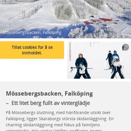
Mössebergsbacken, Falköping
Tillat cookies for å se
innholdet.
Mössebergsbacken, Falköping
– Ett litet berg fullt av vinterglädje
På Mössebergs sluttning, med hänförande utsikt över
Falköping, ligger Skaraborgs största skidanläggning. En
charmig skidanläggning med fokus på familjens
vinterglädje. Här väntar lättåkta nedfarter, trygga