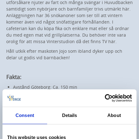
utförsåkare njuter av fart och många svängar i Huvudbacken
samtidigt som nybörjare och barnfamiljer trivs utmärkt här.
Anläggningen har 36 snökanoner som ser till att vintern
kommer även vid något snöfattigare förhållanden. I
cafeterian kan du köpa fika och enklare mat eller så ordnar
du med egen mat vid grillplatserna. Du behöver inte vara
orolig för att missa Vinterstudion då det finns TV här.
Håll utkik efter maskoten Jojo som ibland dyker upp och
delar ut godis vid barnbacken!
Fakta:
Avstånd Göteborg: Ca. 150 min
Nedfarter: 4, snowpark, pulkabacke
Liftar: 4 (2 knappliftar, 2 ankarliftar)
Mat: Cafeteria, värmestuga, grillplatser
Faciliteter: Skiduthyrning, skidskola, kvällsbelysning
Consent
Details
About
Läs mer om Åmåls Skicenter
This website uses cookies