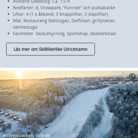
Avstånd Göteborg: Ca. 1,5 h
Nedfarter: 8, Snowpark, ”Funride” och pulkabacke
Liftar: 4 (1 x åkband, 3 knappliftar, 3 släpliftar)
Mat: Restaurang Dalstugan, Dalfickan, grillplatser,
värmestuga
Faciliteter: Skiduthyrning, sportshop, skidverkstad
Läs mer om SkiBikeHike Ulricehamn
Billingebacken, Skövde