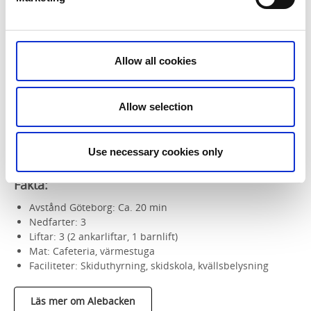
Strax norr om Göteborg finner du Alebacken som bjuder på
åkning för både nybörjare och mer erfarna skidåkare. När
du kommer ner från backen väntar två släpliftar och en
knapplift på att ta dig upp igen. Efter några timmar i backen
Allow all cookies
kan du behöva ladda batterierna för att kunna ge dig ut
igen. Då är du välkommen att sitta ner med en dricka, godis,
korv med mera, i Alebackens servering.
Allow selection
Du kan köpa ditt liftkort online innan du kommer till
Alebacken.
Use necessary cookies only
Fakta:
Avstånd Göteborg: Ca. 20 min
Nedfarter: 3
Liftar: 3 (2 ankarliftar, 1 barnlift)
Mat: Cafeteria, värmestuga
Faciliteter: Skiduthyrning, skidskola, kvällsbelysning
Läs mer om Alebacken