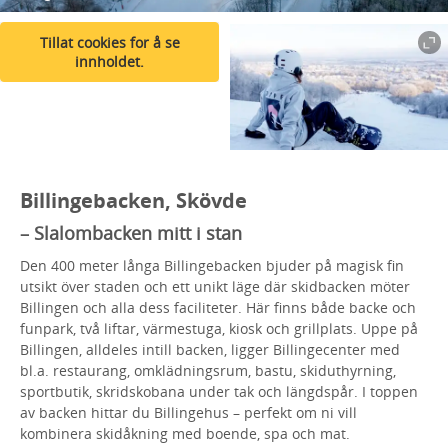
Tillat cookies for å se
innholdet.
Billingebacken, Skövde
– Slalombacken mitt i stan
Den 400 meter långa Billingebacken bjuder på magisk fin
utsikt över staden och ett unikt läge där skidbacken möter
Billingen och alla dess faciliteter. Här finns både backe och
funpark, två liftar, värmestuga, kiosk och grillplats. Uppe på
Billingen, alldeles intill backen, ligger Billingecenter med
bl.a. restaurang, omklädningsrum, bastu, skiduthyrning,
sportbutik, skridskobana under tak och längdspår. I toppen
av backen hittar du Billingehus – perfekt om ni vill
kombinera skidåkning med boende, spa och mat.