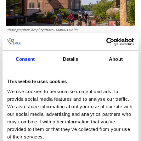
Photographer:
AmplifyPhoto- Markus Holm
Under et kortere depotstopp bør du prioritere å få
med deg det kombinerte bakeriet og
Consent
Details
About
ølbryggeriet
Bröd & Malt
.
4. Alingsås
This website uses cookies
We use cookies to personalise content and ads, to
Elsker du kaffe og kaker og vil vite mer om den
provide social media features and to analyse our traffic.
svenske kafé- og bakerihistorien? Da skal du bli med
We also share information about your use of our site with
på en guidet, ekte svensk fikavandring blant
our social media, advertising and analytics partners who
pittoreske, brosteinsbelagte gater og koselige
may combine it with other information that you’ve
bakgårder i
Fikabyen Alingsås
. Velger du å overnatte,
provided to them or that they’ve collected from your use
kan du bestille en klappet og klar fikavandringspakke
of their services.
på
Grand Hotel Alingsås
.