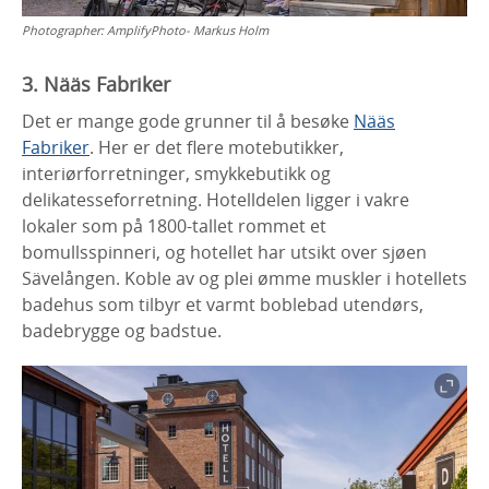
Photographer:
AmplifyPhoto- Markus Holm
3. Nääs Fabriker
Det er mange gode grunner til å besøke
Nääs
Fabriker
. Her er det flere motebutikker,
interiørforretninger, smykkebutikk og
delikatesseforretning. Hotelldelen ligger i vakre
lokaler som på 1800-tallet rommet et
bomullsspinneri, og hotellet har utsikt over sjøen
Sävelången. Koble av og plei ømme muskler i hotellets
badehus som tilbyr et varmt boblebad utendørs,
badebrygge og badstue.