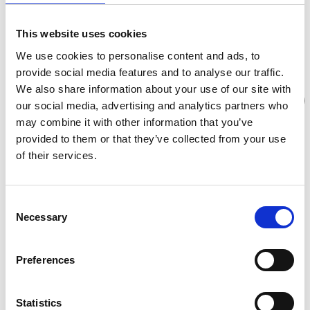
avkopplande aktiviteter som kallbad och krispiga
skogspromenader.
This website uses cookies
8 hotell- och stugpaket
We use cookies to personalise content and ads, to
provide social media features and to analyse our traffic.
We also share information about your use of our site with
our social media, advertising and analytics partners who
may combine it with other information that you’ve
provided to them or that they’ve collected from your use
of their services.
Consent
Necessary
Selection
Preferences
Vinterpaket med utomhusaktiviteter
Checka in på ett mysigt boende och njut av vinteraktiviteter
Statistics
som skidåkning, kallbad och krispig vintervandring.