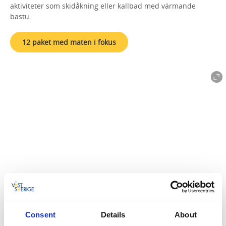
aktiviteter som skidåkning eller kallbad med värmande
bastu.
12 paket med maten i fokus
Hotellpaket med det lilla extra
Consent
Details
About
Njut av en mysig övernattning med god mat och