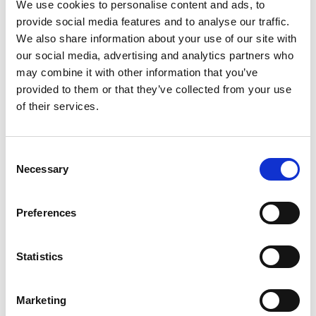
We use cookies to personalise content and ads, to
kan göra på egen hand. Uppmaningen till
provide social media features and to analyse our traffic.
barnfamiljerna är att de ska besöka flera av platserna
We also share information about your use of our site with
under samma resa och att det finns en massa skoj,
our social media, advertising and analytics partners who
äventyr och glädje på ett litet geografiskt område.
may combine it with other information that you’ve
Samarbetet i den här gruppen har pågått under flera
provided to them or that they’ve collected from your use
år och vi riktar oss mot barnfamiljer i södra Sverige.
of their services.
Fokus har legat på digital banner- och
filmannonsering. Under 2018 skedde dock största
Consent
delen av annonseringen analogt. Framförallt genom
Necessary
Selection
en foliering av en av MTR Express tågvagnar som kör
mellan Göteborg och Stockholm. På samtliga tåg var
bordsbrickor täckta med Västgötaturens budskap
Preferences
och broschyrer fanns tillgängliga i samtliga
stolsfickor. I årets marknadsföring lägger vi återigen
Statistics
fokus på digital kommunikation.
Marketing