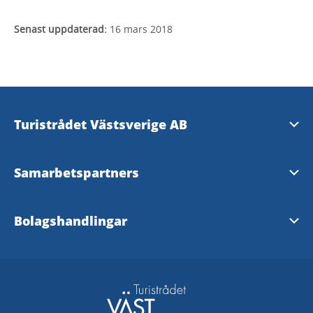
Senast uppdaterad:
16 mars 2018
Turistrådet Västsverige AB
vastsverige.com
Samarbetspartners
westsweden.com
Göteborg & Co
Bolagshandlingar
Pressrum
Visit Sweden
Affärsplan
Mediabank
Naturturismföretagen
Verksamhetsberättelser
TD - Tillgänglighetsdatabasen