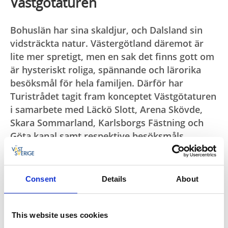
Västgötaturen
Bohuslän har sina skaldjur, och Dalsland sin
vidsträckta natur. Västergötland däremot är
lite mer spretigt, men en sak det finns gott om
är hysteriskt roliga, spännande och lärorika
besöksmål för hela familjen. Därför har
Turistrådet tagit fram konceptet Västgötaturen
i samarbete med Läckö Slott, Arena Skövde,
Skara Sommarland, Karlsborgs Fästning och
Göta kanal samt respektive besöksmåls
turistorganisation.
Syftet med konceptet är att binda samman fem
Consent
Details
About
besöksmål med olika storlek, inriktning och profil till
ett gemensamt erbjudande. Västgötaturen
kommunicerar att besöksmålen tillsammans kan
This website uses cookies
erbjuda en större upplevelse än vad varje besöksmål