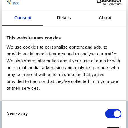
Consent
Details
About
This website uses cookies
We use cookies to personalise content and ads, to
Inkvarteringsstatistik 2026
provide social media features and to analyse our traffic.
We also share information about your use of our site with
Här kan du ladda hem våra rapporter om
inkvarteringsstatistik månad för månad allteftersom
our social media, advertising and analytics partners who
de uppdateras.
may combine it with other information that you’ve
provided to them or that they’ve collected from your use
Inkvarteringrapporter 2026
of their services.
Consent
Inkvarteringsstatistik från
Necessary
Selection
tidigare år