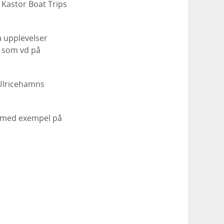
Kastor Boat Trips
a upplevelser
l som vd på
 Ulricehamns
r med exempel på