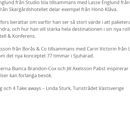
lund från Studio Isla tillsammans med Lasse Englund från 
från Skärgårdshotellet delar exempel från Hönö Klåva.
ors berättar om varför han ser så stort värde i att paketer
ra, och hur han vill stärka hela destinationen i sin nya rol
ell & Konferens.
sson från Borås & Co tillsammans med Carin Victorin från
 det nya konceptet 77 timmar i Sjuhärad.
erna Bianca Brandon-Cox och Jill Axelsson Pabst inspirera
lser kan förlänga besök.
och 4 Take aways – Linda Sturk, Turistrådet Västsverige