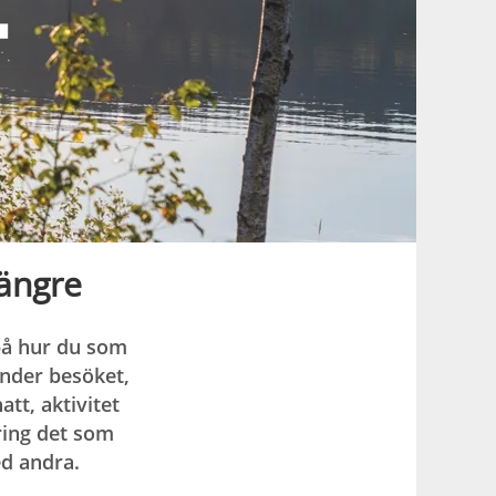
längre
på hur du som
nder besöket,
att, aktivitet
kring det som
ed andra.