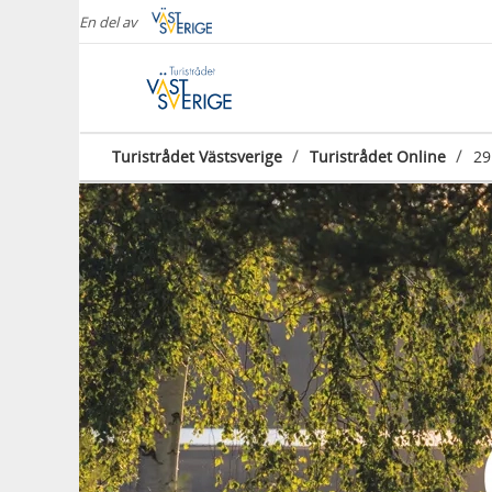
En del av
/
/
Turistrådet Västsverige
Turistrådet Online
29