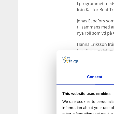
I programmet medv
från Kastor Boat Tr
Jonas Espefors som
tillsammans med andr
nya roll som vd på
Hanna Eriksson fr
berättar om det ny
Bianca Brandon-Cox
måltidsupplevelser
Consent
Se i efterhand
This website uses cookies
We use cookies to personalis
information about your use of
other information that you’ve