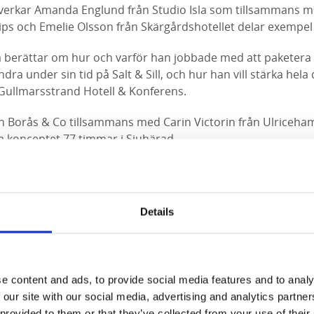
erkar Amanda Englund från Studio Isla som tillsammans m
ips och Emelie Olsson från Skärgårdshotellet delar exempel
 berättar om hur och varför han jobbade med att paketera
a under sin tid på Salt & Sill, och hur han vill stärka hela 
 Gullmarsstrand Hotell & Konferens.
ån Borås & Co tillsammans med Carin Victorin från Ulric
a konceptet 77 timmar i Sjuhärad.
 och Jill Axelsson Pabst som inspirerar med exempel på h
 kan förlänga besök.
Details
e content and ads, to provide social media features and to analy
 our site with our social media, advertising and analytics partn
 provided to them or that they’ve collected from your use of their