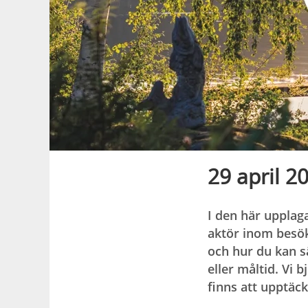
29 april 2
I den här upplag
aktör inom besök
och hur du kan sä
eller måltid. Vi 
finns att upptäc