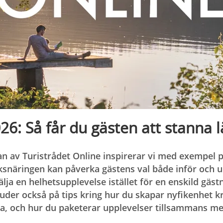
026: Så får du gästen att stanna 
an av Turistrådet Online inspirerar vi med exempel 
snäringen kan påverka gästens val både inför och u
lja en helhetsupplevelse istället för en enskild gästn
bjuder också på tips kring hur du skapar nyfikenhet 
ka, och hur du paketerar upplevelser tillsammans m