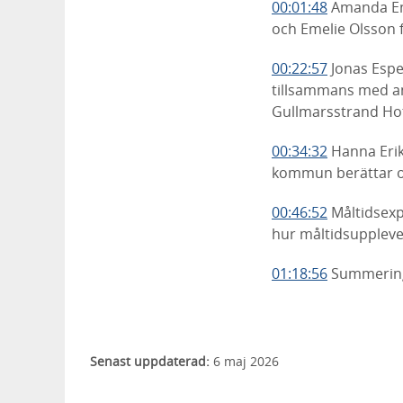
00:01:48
Amanda Eng
och Emelie Olsson 
00:22:57
Jonas Espef
tillsammans med and
Gullmarsstrand Hot
00:34:32
Hanna Erik
kommun berättar om
00:46:52
Måltidsexp
hur måltidsuppleve
01:18:56
Summering 
Senast uppdaterad:
6 maj 2026