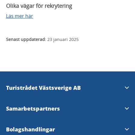
Olika vägar för rekrytering
Läs mer här
Senast uppdaterad:
23 januari 2025
Turistrådet Västsverige AB
vastsverige.com
Samarbetspartners
westsweden.com
Göteborg & Co
Bolagshandlingar