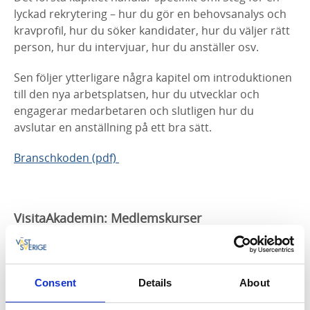
lyckad rekrytering – hur du gör en behovsanalys och
kravprofil, hur du söker kandidater, hur du väljer rätt
person, hur du intervjuar, hur du anställer osv.
Sen följer ytterligare några kapitel om introduktionen
till den nya arbetsplatsen, hur du utvecklar och
engagerar medarbetaren och slutligen hur du
avslutar en anställning på ett bra sätt.
Branschkoden (pdf)
VisitaAkademin: Medlemskurser
VisitaAkademin erbjuder medlemmar kurser inom
områdena arbetsrätt, ekonomi, ledarskap,
marknadsföring och service som riktar sig till företag
Consent
Details
About
inom alla delar av besöksnäringen. Däribland en
digital utbildning ”Sund arbetsplats” som bygger på