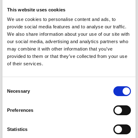
branschkoden.
This website uses cookies
Till VisitaAkademin
We use cookies to personalise content and ads, to
provide social media features and to analyse our traffic.
We also share information about your use of our site with
En guide om unga på arbetsmarknaden – Gig
our social media, advertising and analytics partners who
eller guldklocka
may combine it with other information that you’ve
provided to them or that they’ve collected from your use
Att locka ny kompetens med en ny generation på
of their services.
arbetsmarknaden, är inte enkelt. Västsvenska
Handelskammaren har gjort en rapport tillsammans
med Ungdomsbarometern, som är tänkt att vara ett
Consent
hjälpmedel i arbetet; en guide till unga på
Necessary
Selection
arbetsmarknaden. Att kunna attrahera, behålla och
utveckla unga är en nyckel för att säkra framtidens
kompetensförsörjning. Men också en nyckel för att
Preferences
kunna fortsätta utveckla sitt företag och sin affärsidé.
Statistics
Läs hela rapporten här