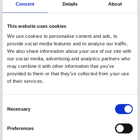
8 mars: Lär känna Xperience
Consent
Details
About
Next
This website uses cookies
Anna Laurin, projektmakare från Xperience Next,
We use cookies to personalise content and ads, to
berättar i detta webinar om vad som pågår på
provide social media features and to analyse our traffic.
Lindholmen Science Park i Göteborg. Anna berättar
We also share information about your use of our site with
om Xperience Next och två av pilotprojekten där man
our social media, advertising and analytics partners who
bland annat modellerar framtiden med hjälp av
may combine it with other information that you’ve
gamification och där man skapar upplevelser med
provided to them or that they’ve collected from your use
hjälp av digitala dimensioner för ny publik före, under
of their services.
och efter en föreställning.
Consent
Necessary
Selection
Se webinaret i efterhand
Preferences