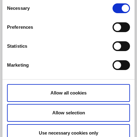
Consent
Necessary
Selection
Preferences
Statistics
Stugor och stugbyar
Ställplats/Quickstop
Granvik Event
Granvik
Marketing
Stugor vid Vätterns strandkant
Läs mer
Allow all cookies
Allow selection
Use necessary cookies only