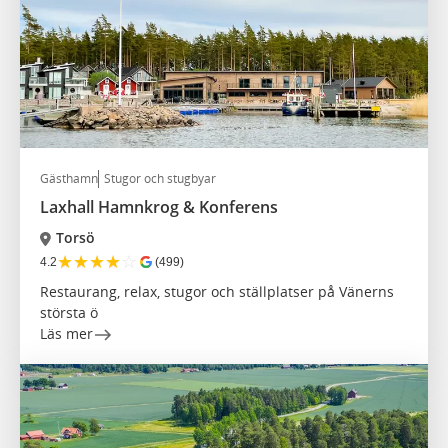
Gästhamn
Stugor och stugbyar
Laxhall Hamnkrog & Konferens
Torsö
★
★
★
★
☆
4.2
(499)
Restaurang, relax, stugor och ställplatser på Vänerns
största ö
Läs mer