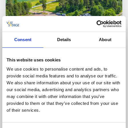
Consent
Details
About
Hotell
Gästhamn
Norrqvarn Hotel & Resort by Vänerport
This website uses cookies
Lyrestad
We use cookies to personalise content and ads, to
★
★
★
★
☆
4.1
(1053)
provide social media features and to analyse our traffic.
Nya ägare på anläggningen vid Göta kanal
We also share information about your use of our site with
Läs mer
our social media, advertising and analytics partners who
may combine it with other information that you’ve
provided to them or that they’ve collected from your use
of their services.