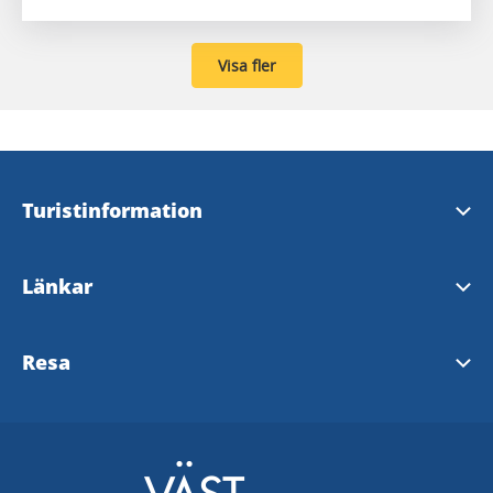
Visa fler
Turistinformation
Mariestads besöksservice
Länkar
Töreboda turistbyrå
AB Göta kanalbolag
Resa
Gullspångs turistinformation
Turistrådet i Västsverige
Västtrafik - ToGo Reseplanering
Infocenter Karlsborg
Visit Sweden
SJ