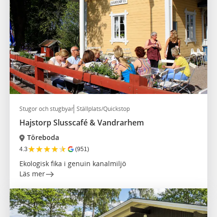
Stugor och stugbyar
Ställplats/Quickstop
Hajstorp Slusscafé & Vandrarhem
Töreboda
★
★
★
★
★
4.3
(951)
Ekologisk fika i genuin kanalmiljö
Läs mer