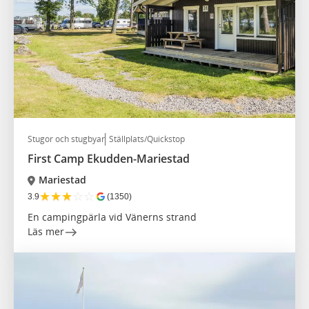
Stugor och stugbyar
Ställplats/Quickstop
First Camp Ekudden-Mariestad
Mariestad
★
★
★
☆
☆
3.9
(1350)
En campingpärla vid Vänerns strand
Läs mer