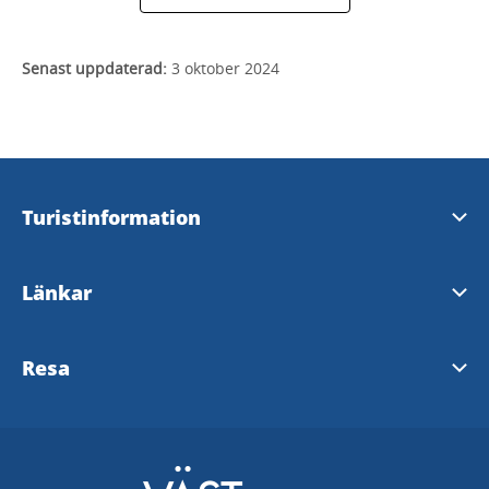
Senast uppdaterad:
3 oktober 2024
Turistinformation
Mariestads besöksservice
Länkar
Töreboda turistbyrå
AB Göta kanalbolag
Resa
Gullspångs turistinformation
Turistrådet i Västsverige
Västtrafik - ToGo Reseplanering
Infocenter Karlsborg
Visit Sweden