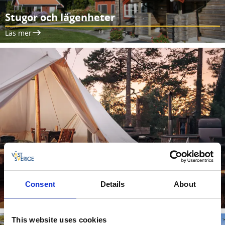
Stugor och lägenheter
Läs mer
Camping
Consent
Details
About
Läs mer
This website uses cookies