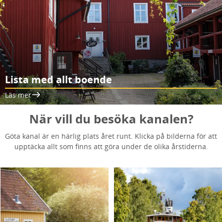
Lista med allt boende
Läs mer
När vill du besöka kanalen?
Göta kanal är en härlig plats året runt. Klicka på bilderna för att
upptäcka allt som finns att göra under de olika årstiderna.