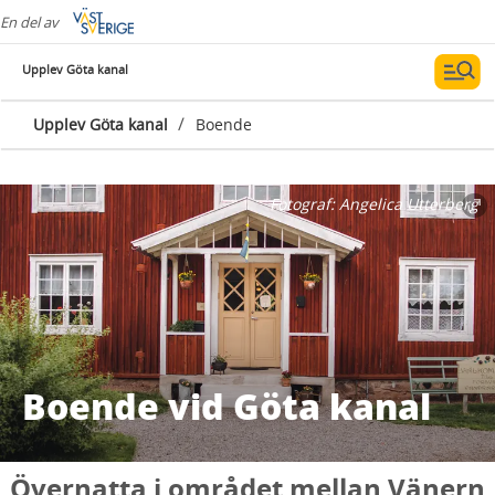
En del av
Upplev Göta kanal
/
Upplev Göta kanal
Boende
Fotograf:
Angelica Utterberg
Boende vid Göta kanal
Övernatta i området mellan Vänern