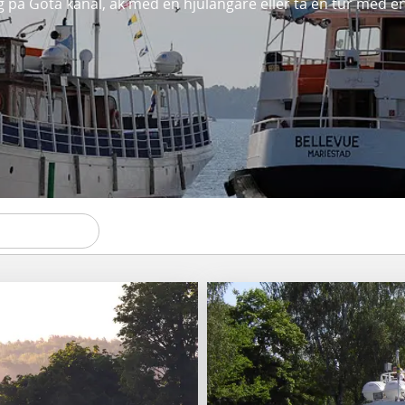
g på Göta kanal, åk med en hjulångare eller ta en tur med e