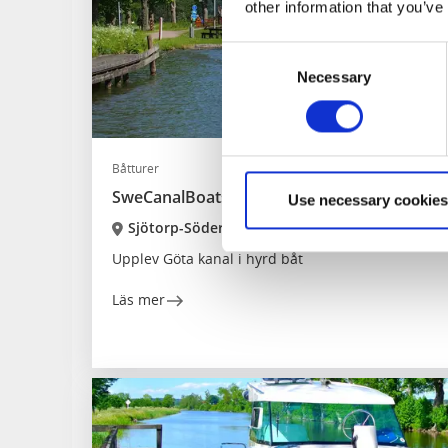
other information that you’ve
Consent
Necessary
Selection
Båtturer
SweCanalBoats
Use necessary cookies
Sjötorp-Söderköping
Upplev Göta kanal i hyrd båt
Läs mer