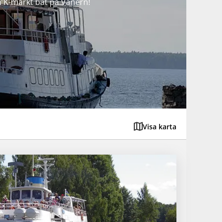
n K-märkt båt på Vänern!
Visa karta