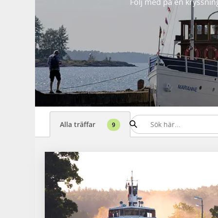
Följ med på en kryssnin
Alla träffar
9