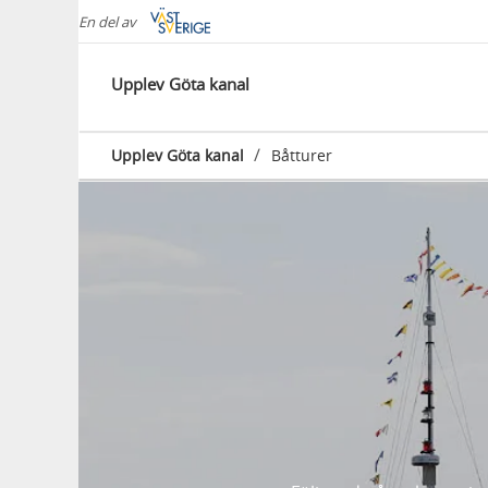
En del av
Upplev Göta kanal
/
Upplev Göta kanal
Båtturer