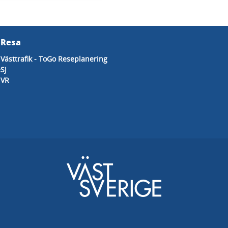
Resa
Västtrafik - ToGo Reseplanering
e
SJ
VR