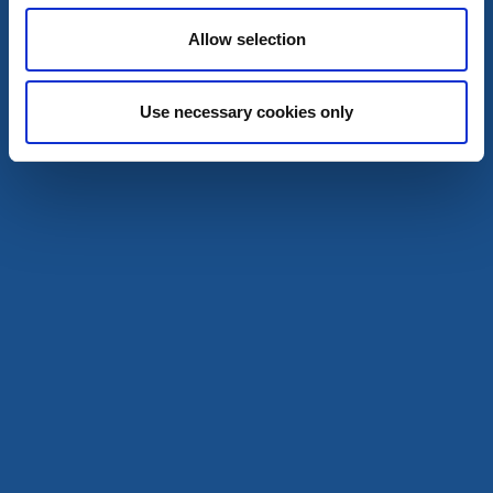
Allow selection
Use necessary cookies only
Golf
Paddla
Ribbingsfors Herrgård
Gullspång
★
★
★
★
★
4.5
(74)
Historiskt herrgårdsboende med modern komfort
Läs mer