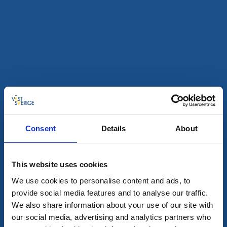
Stugor och stugbyar
Aktiviteter
Otterbergets Bad & Camping
Hova
★
★
★
★
☆
4.2
(642)
Consent
Details
About
Naturnära boende intill sandstrand
Läs mer
This website uses cookies
We use cookies to personalise content and ads, to
provide social media features and to analyse our traffic.
We also share information about your use of our site with
our social media, advertising and analytics partners who