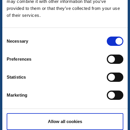
may combine it with other information that you’ve
provided to them or that they’ve collected from your use
of their services.
Consent
Necessary
Cykla
Selection
Sustainable Stella
Töreboda
Preferences
★
★
★
★
★
5.0
(3)
Elcykelupplevelser mellan Vänern och Vättern
Statistics
Läs mer
Marketing
Allow all cookies