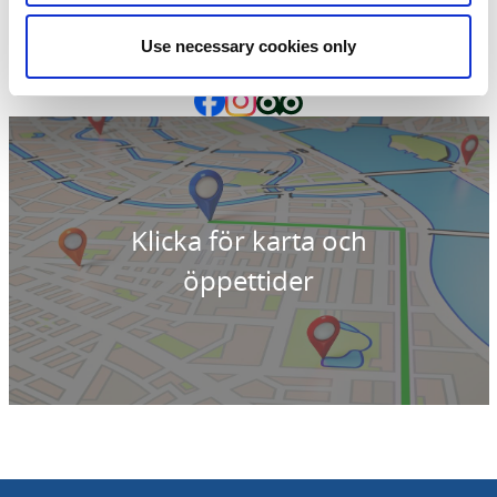
54673 Forsvik
Telefon:
0104 414 365
Use necessary cookies only
E-post:
Skicka E-post
Hemsida:
forsviksbruk.se
Klicka för karta och
öppettider