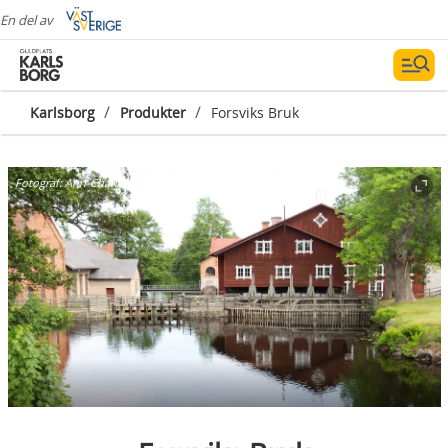
En del av
/
/
Karlsborg
Produkter
Forsviks Bruk
Fotograf:
Ann-Charlotte Rugfelt