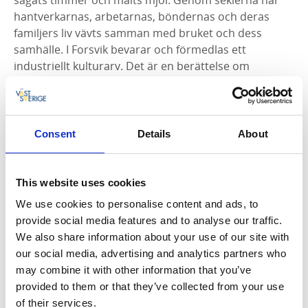
sågats timmer och malts mjöl. Genom seklerna har
hantverkarnas, arbetarnas, böndernas och deras
familjers liv vävts samman med bruket och dess
samhälle. I Forsvik bevarar och förmedlas ett
industriellt kulturarv. Det är en berättelse om
vardagsliv, hårt arbete, innovation och
samhällsutveckling.
Consent
Details
About
This website uses cookies
We use cookies to personalise content and ads, to
provide social media features and to analyse our traffic.
We also share information about your use of our site with
our social media, advertising and analytics partners who
Fotograf:
Ian Schemper
may combine it with other information that you’ve
provided to them or that they’ve collected from your use
Utställning och guidad visning
of their services.