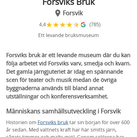
Forsviks Bruk
Forsvik
★
★
★
★
★
4,4
(785)
Ett levande bruksmuseum
Forsviks bruk är ett levande museum där du kan
följa arbetet vid Forsviks varv, smedja och kvarn.
Det gamla järngjuteriet är idag en spännande
scen för teater och musik medan de övriga
byggnaderna används till bland annat
utställningar och konferensverksamhet.
Människans samhällsutveckling i Forsvik
Historien om
Forsviks bruk
tar sin början för över 600
år sedan. Med vattnets kraft har här smitts järn,