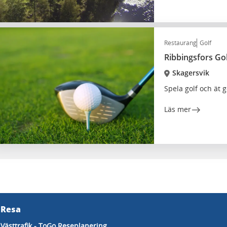
Restaurang
Golf
Ribbingsfors Gol
Skagersvik
Spela golf och ät g
Läs mer
Resa
Västtrafik - ToGo Reseplanering