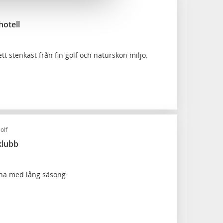
hotell
ett stenkast från fin golf och naturskön miljö.
olf
klubb
ana med lång säsong