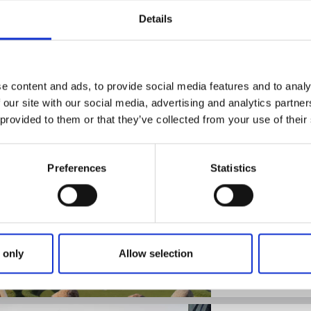
Café Bäcken - ba
Details
Mariestad
Hembakat fika oc
Läs mer
e content and ads, to provide social media features and to analy
 our site with our social media, advertising and analytics partn
 provided to them or that they’ve collected from your use of their
Golf
Minigolf
Preferences
Statistics
Golfparken Även
Mariestad
Äventyrsgolf vid 
Läs mer
 only
Allow selection