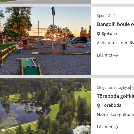
Sport
Golf
Bangolf, boule o
Sjötorp
Aktiviteter i den l
Läs mer
Stugor och stugbyar
G
Töreboda golfk
Töreboda
Naturskön golfban
Läs mer