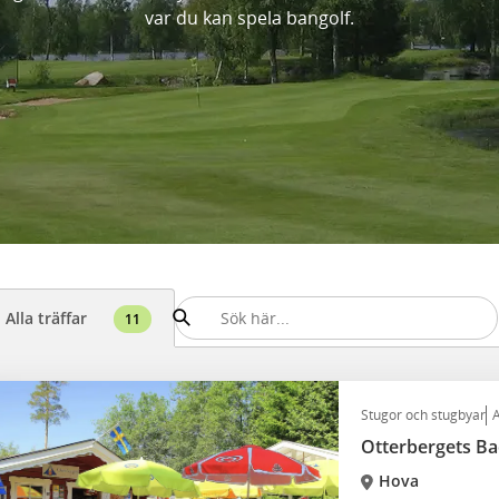
var du kan spela bangolf.
Alla träffar
11
Stugor och stugbyar
A
Otterbergets B
Hova