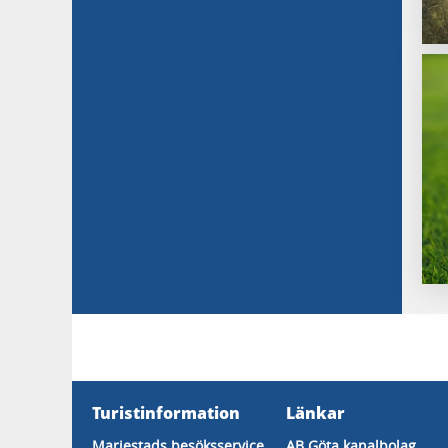
Turistinformation
Länkar
Mariestads besöksservice
AB Göta kanalbolag