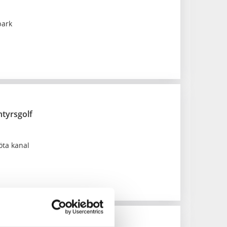
park
tyrsgolf
öta kanal