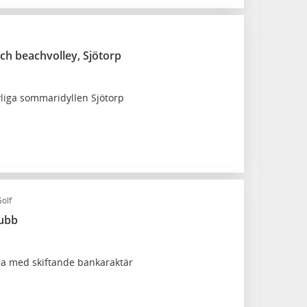
ch beachvolley, Sjötorp
ivliga sommaridyllen Sjötorp
olf
lubb
a med skiftande bankaraktär