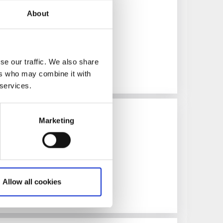
ngolf och aktiviteter
About
h spännande minigolfbanor
se our traffic. We also share
ers who may combine it with
 services.
Marketing
tyrsgolf
Vänern
Allow all cookies