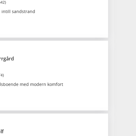
642)
intill sandstrand
rrgård
74)
årdsboende med modern komfort
lf