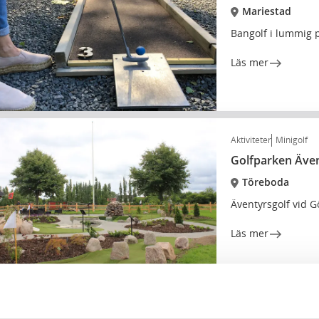
Mariestad
Bangolf i lummig 
Läs mer
Aktiviteter
Minigolf
Golfparken Även
Töreboda
Äventyrsgolf vid G
Läs mer
Minigolf
Golf