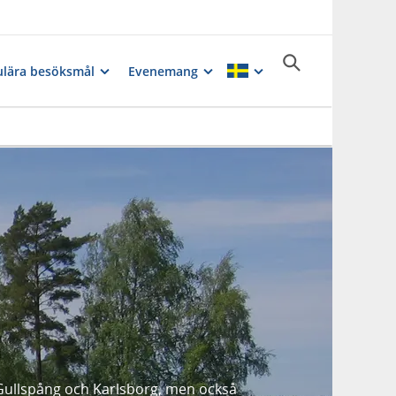
lära besöksmål
Evenemang
 Gullspång och Karlsborg, men också