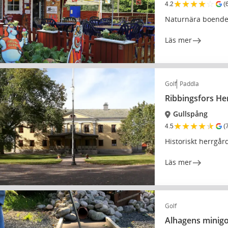
★
★
★
★
☆
4.2
(
Naturnära boende 
Läs mer
Golf
Paddla
Ribbingsfors He
Gullspång
★
★
★
★
★
4.5
(
Historiskt herrg
Läs mer
Golf
Alhagens minigo