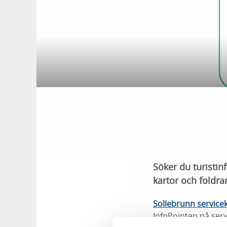
Söker du turisti
kartor och foldra
Sollebrunn service
InfoPointen på serv