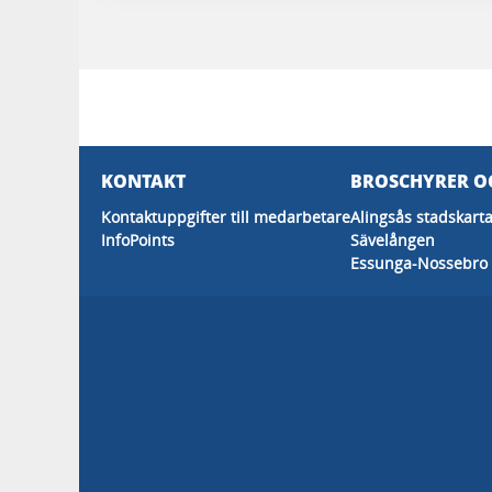
KONTAKT
BROSCHYRER O
Kontaktuppgifter till medarbetare
Alingsås stadskart
InfoPoints
Sävelången
Essunga-Nossebro 