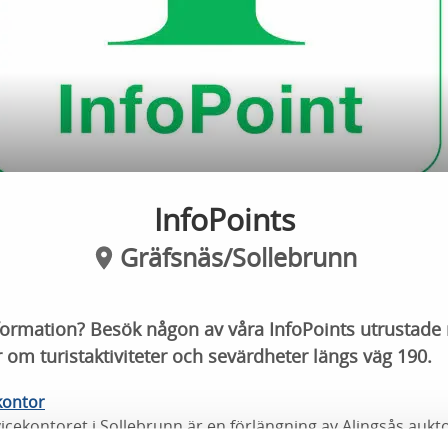
InfoPoints
Gräfsnäs/Sollebrunn
nformation? Besök någon av våra InfoPoints utrustade
r om turistaktiviteter och sevärdheter längs väg 190.
kontor
icekontoret i Sollebrunn är en förlängning av Alingsås aukt