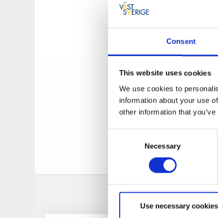
och här kan du som 
ligger mitt på torg
information.
Consent
Kaffekoppen Solle
På promenadavstånd
till att få vara en 
This website uses cookies
sevärdheter omrkin
We use cookies to personalis
information about your use of
Gräfsnäs slottspar
other information that you’ve
Intill badplatsen i
kan du boka guidad
Consent
som i hela området
Necessary
Selection
Use necessary cookies