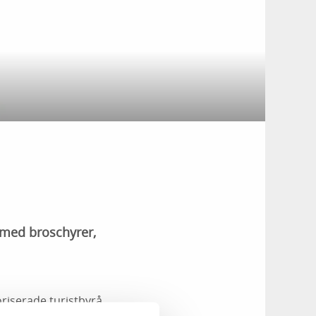
 med broschyrer,
oriserade turistbyrå