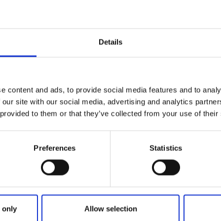
gäst få information och tips på vad du kan göra under ditt
et i Sollebrunn och har varierade öppettider, vänligen ring 
Details
brunn
 från servicekontoret i Sollebrunn har även cafét Kaffekop
InfoPoint för besökare. Här finner du broschyrer och kartor fö
g väg 190 som i Alingsås och Bjärke.
e content and ads, to provide social media features and to analy
 our site with our social media, advertising and analytics partn
k
 provided to them or that they’ve collected from your use of their
 Gräfsnäs slottspark finns numera en bemannad InfoPoint i T
e turer, få information om aktiviteter och sevärdheter i nä
 kring väg 190. För mer information ring 0736-417495.
Preferences
Statistics
 only
Allow selection