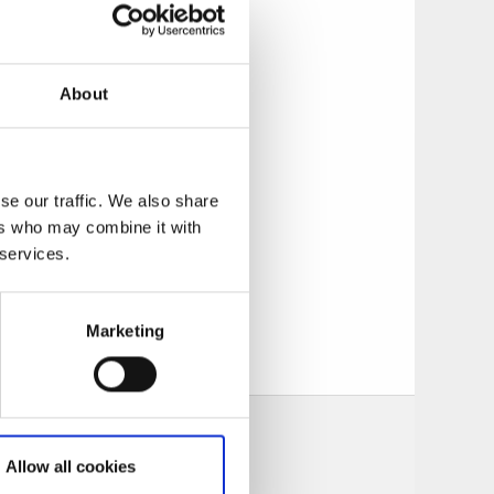
 besök. Infopointen
0322-617170 för mer
About
pen blivit utsedd
r aktiviteter och
se our traffic. We also share
ers who may combine it with
 services.
rädgårdsvillan. Här
rliggande omvigning
Marketing
Allow all cookies