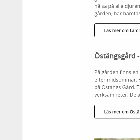
hälsa på alla djure
gården, här hämtas
Läs mer om Lam
Östängsgård -
På gården finns en
efter midsommar. H
på Östängs Gård. T
verksamheter. De a
Läs mer om Östä