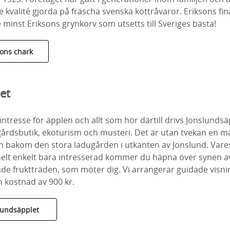
e kvalité gjorda på fräscha svenska köttråvaror. Eriksons fi
te minst Eriksons grynkorv som utsetts till Sveriges bästa!
ons chark
et
ntresse för äpplen och allt som hör därtill drivs Jonslunds
årdsbutik, ekoturism och musteri. Det är utan tvekan en mä
en bakom den stora ladugården i utkanten av Jonslund. Vares
helt enkelt bara intresserad kommer du häpna över synen a
e fruktträden, som möter dig. Vi arrangerar guidade visnin
n kostnad av 900 kr.
lundsäpplet