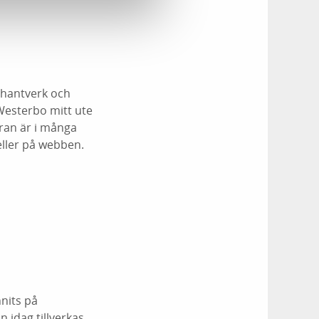
ghantverk och
Westerbo mitt ute
rran är i många
eller på webben.
nnits på
 idag tillverkas