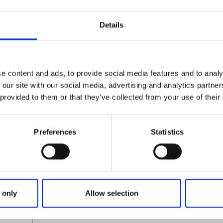
Details
 lantost
eri och butik i den lilla byn Magra utanför Sollebrunn. Här
llverkade ostar ystade på prima komjölk från bygden. I går
e content and ads, to provide social media features and to analy
g från gårdens höns samt andra närproducerade delikatesser
 our site with our social media, advertising and analytics partn
oducerat och lantliga upplevelser!
 provided to them or that they’ve collected from your use of their
egårdens lantost
Preferences
Statistics
inn och ullprodukter från egna får
oden finns de vanligaste fårskinnsprodukterna att se och k
 only
Allow selection
else.