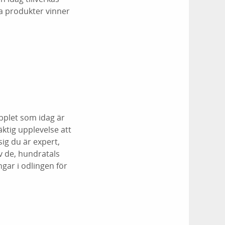
na produkter vinner
äpplet som idag är
ktig upplevelse att
ig du är expert,
v de, hundratals
gar i odlingen för