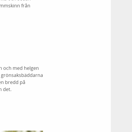
lammskinn från
ån och med helgen
ån grönsaksbäddarna
 en bredd på
m det.