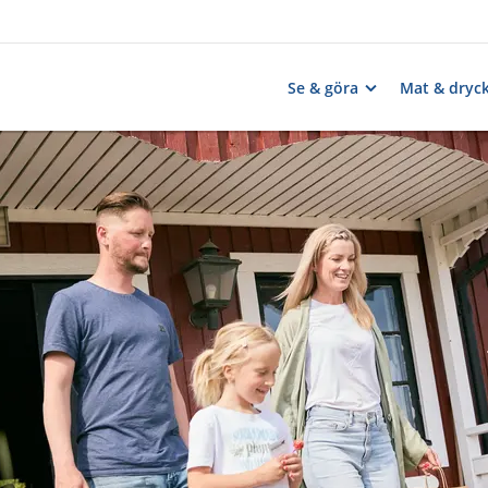
Se & göra
Mat & dryc