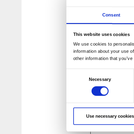
Consent
Skattegårdens
This website uses cookies
Småskaligt gårdsmej
hantverksmässigt ti
We use cookies to personalis
även färggranna äg
information about your use of
skafferi med närpr
other information that you’ve
Consent
Läs mer om Skatt
Necessary
Selection
Ullfarmen - Sk
I gårdsbutiken Ullb
Use necessary cookies
efter överenskomm