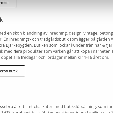
armen
k
med en skön blandning av inredning, design, vintage, beton
. En inrednings- och trädgårdsbutik som ligger på gården 
kra Bjärkebygden. Butiken som lockar kunder från när & fjä
ik med flera produkter som varken går att köpa i närheten 
öppet alla fredagar och lördagar mellan kl 11-16 året om.
erbo butik
ssebro är ett litet charkuteri med butiksförsäljning, som fu
923. Företaget har gått i generationer inom familjen och än