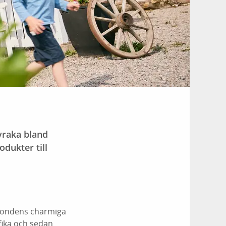
 vraka bland
dukter till
 bondens charmiga
 fika och sedan