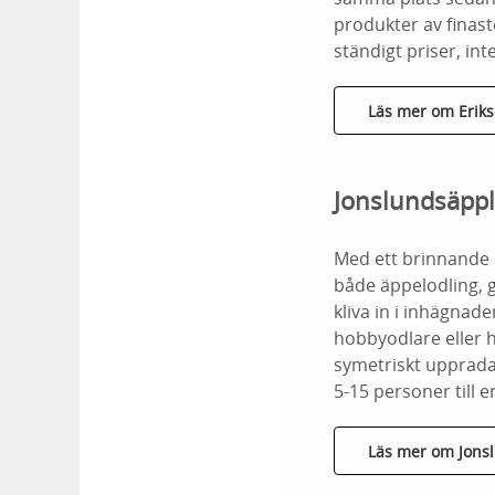
produkter av finast
ständigt priser, in
Läs mer om Eriks
Jonslundsäppl
Med ett brinnande i
både äppelodling, g
kliva in i inhägnad
hobbyodlare eller 
symetriskt uppradad
5-15 personer till e
Läs mer om Jons