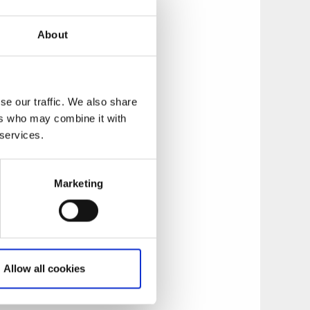
About
 kan du handla
dsbutiken finner du
se our traffic. We also share
. Fyll på ditt
ers who may combine it with
 services.
Marketing
änna på. Öppettider
Allow all cookies