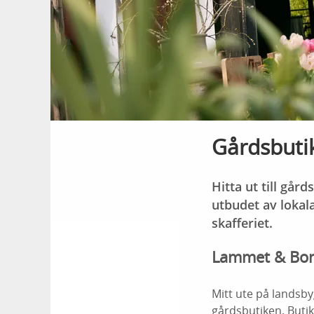
Gårdsbutik
Hitta ut till går
utbudet av lokal
skafferiet.
Lammet & Bo
Mitt ute på landsb
gårdsbutiken. Butik