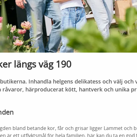
er längs väg 190
dsbutikerna. Inhandla helgens delikatess och välj och
a råvaror, härproducerat kött, hantverk och unika pro
nden
ygden bland betande kor, får och grisar ligger Lammet och
en är ett utflyktsmål för hela familjen, här kan du ta en god