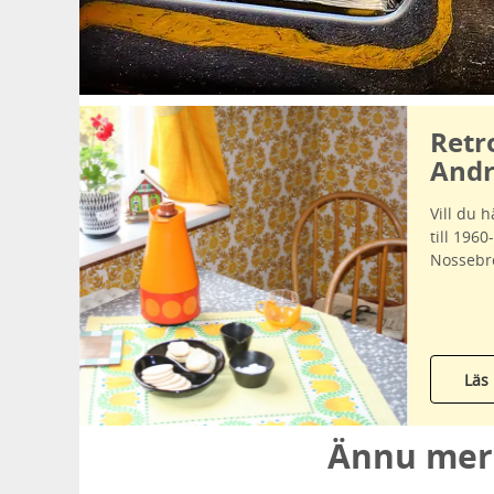
Retr
Andr
Vill du 
till 1960
Nossebro
Läs
Ännu mer 