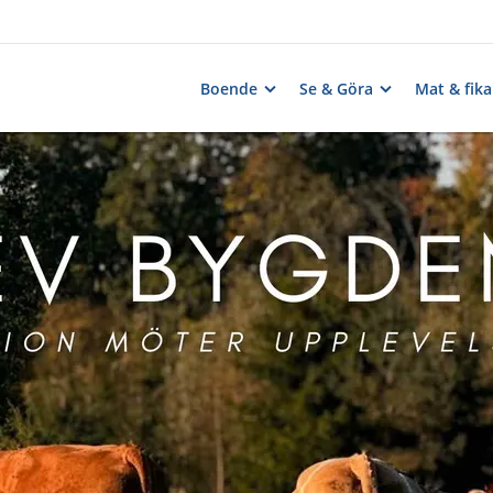
Boende
Se & Göra
Mat & fika