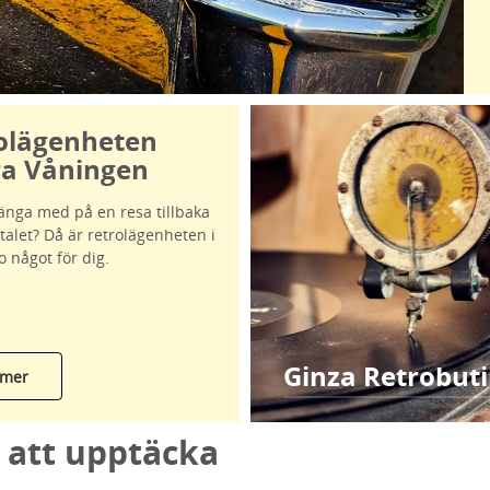
olägenheten
a Våningen
hänga med på en resa tillbaka
-talet? Då är retrolägenheten i
 något för dig.
Ginza Retrobut
 mer
att upptäcka