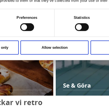
 provided to them or that they’ve collected from your use of their
Preferences
Statistics
 only
Allow selection
Se & Göra
kar vi retro