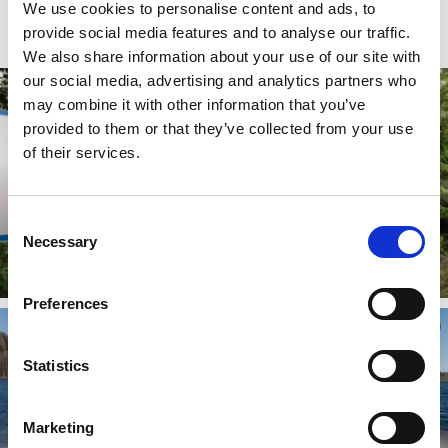
Dra på dig ett par rejäla skor och ge
We use cookies to personalise content and ads, to
dig ut
provide social media features and to analyse our traffic.
We also share information about your use of our site with
our social media, advertising and analytics partners who
may combine it with other information that you’ve
provided to them or that they’ve collected from your use
of their services.
Pilgrimsleden
Dalslands vackra vandringsled som börjar i Vänersborg och går
Consent
via Holms kyrka i Mellerud till Edsleskogs kyrka i Åmåls
Necessary
Selection
kommun. Du kan vandra över 10 mil!
Läs mer
Preferences
Statistics
Marketing