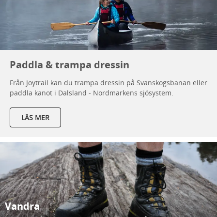
Paddla & trampa dressin
Från Joytrail kan du trampa dressin på Svanskogsbanan eller
paddla kanot i Dalsland - Nordmarkens sjösystem.
LÄS MER
Vandra