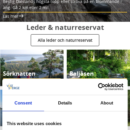
Bestig Dalslands högsta topp eller ströva på en blommande
äng. Gå 2 km eller 2 mil.
Läs mer
Leder & naturreservat
Alla leder och naturreservat
Sörknatten
Baljåsen
Läs mer
Läs mer
Consent
Details
About
Yttre Bodane
Storspåret
Läs mer
Läs mer
This website uses cookies