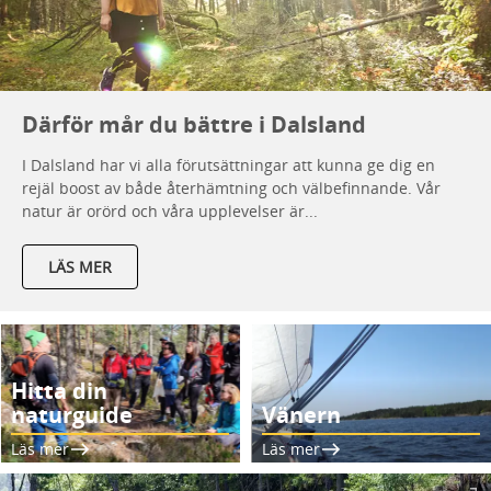
Därför mår du bättre i Dalsland
I Dalsland har vi alla förutsättningar att kunna ge dig en
rejäl boost av både återhämtning och välbefinnande. Vår
natur är orörd och våra upplevelser är...
LÄS MER
Hitta din
naturguide
Vänern
Läs mer
Läs mer