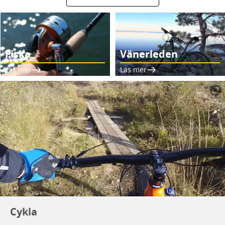
Fiska
Vänerleden
Läs mer
Läs mer
Cykla