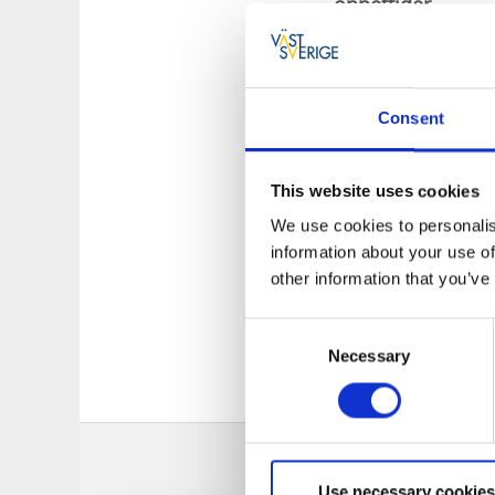
öppettider.
Boende
Det nyrenoverade h
Consent
frukost. De har en
i vacker miljö för d
This website uses cookies
Restaurang
We use cookies to personalis
information about your use of
Restaurangen har an
other information that you’ve
Erbjuder dagens lu
Consent
gästfavoriter från
Necessary
Selection
finns nära till hand
med plats för bussa
Use necessary cookies