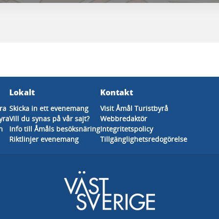
Lokalt
Kontakt
ra
Skicka in ett evenemang
Visit Åmål Turistbyrå
yra
Vill du synas på vår sajt?
Webbredaktör
n
Info till Åmåls besöksnäring
Integritetspolicy
Riktlinjer evenemang
Tillgänglighetsredogörelse