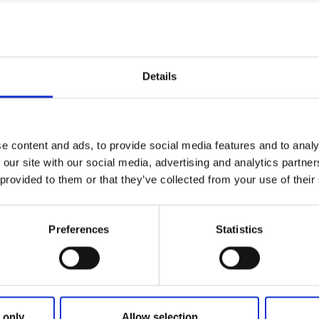
otellet är från 1800-talets början och erbjuder lyxigt her
Details
kelrum, dubbelrum eller familjerum. Tössestugan är också e
en lilla konferensen eller kursen.
e content and ads, to provide social media features and to analy
 our site with our social media, advertising and analytics partn
or från 1500-talet med ca 100 matplatser och har fullständ
 provided to them or that they’ve collected from your use of their
nch, á la carte och helgerbjudanden. Hemlagad pannbiff och
 á la carte menyn. Hemgjorda bakverk och goda smörgåsar är
Preferences
Statistics
s. Vid beställning i grupp kan maträtt enligt egna önskemål t
r, lastbilar och stort antal personbilar.
 only
Allow selection