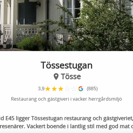
Tössestugan
Tösse
★
★
★
☆
☆
3,9
(885)
Restaurang och gästgiveri i vacker herrgårdsmiljö
nvid E45 ligger Tössestugan restaurang och gästgiveriet,
esenärer. Vackert boende i lantlig stil med god mat 