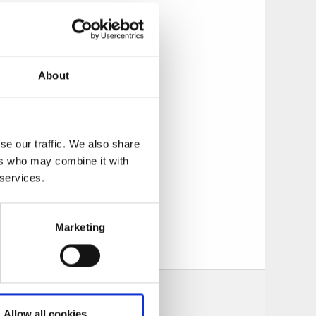
rgårdsboende med
About
n härlig mötesplats
se our traffic. We also share
ers who may combine it with
iga rättigheter.
 services.
 köttbullar är
 något som alltid
Marketing
illagas. Parkering
Allow all cookies