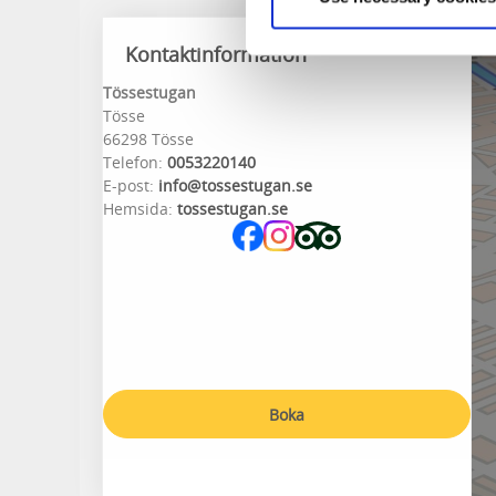
Kontaktinformation
Tössestugan
Tösse
66298 Tösse
Telefon:
0053220140
E-post:
info@tossestugan.se
Hemsida:
tossestugan.se
Boka