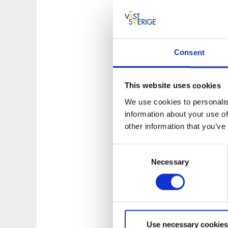
Consent
This website uses cookies
We use cookies to personalis
YTTRE BODANE
information about your use of
Hier kannst du Wal
other information that you’ve
Vänerseeküste bie
Stege und Brücken 
Consent
Mehr über Yttre B
Necessary
Selection
Use necessary cookies