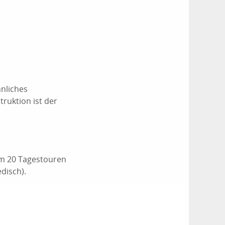
hnliches
ruktion ist der
em 20 Tagestouren
edisch).