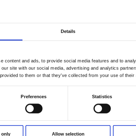
Details
e content and ads, to provide social media features and to analy
 our site with our social media, advertising and analytics partn
d und Schärengarten erleben. Dieses faszinierende Naturre
 provided to them or that they’ve collected from your use of their
tet mehrere Wege und Rundwanderwege. Es geht durch hüge
ermöglichen es dir, auf die Inseln und Schären des Vänern
odane
Preferences
Statistics
 only
Allow selection