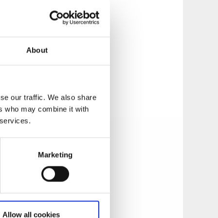
About
se our traffic. We also share
ers who may combine it with
servat an der
 services.
liges Gelände.
s zu kommen.
Marketing
;
Allow all cookies