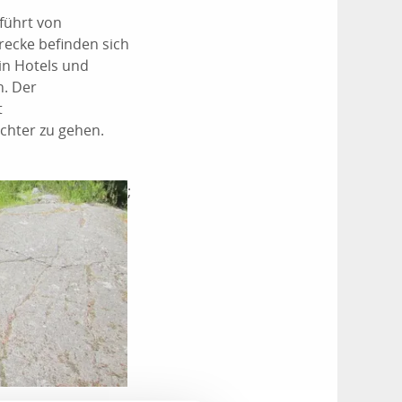
 führt von
recke befinden sich
in Hotels und
. Der
t
ichter zu gehen.
;