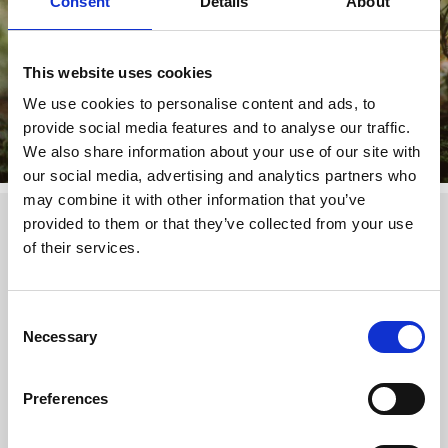
Consent
Details
About
This website uses cookies
We use cookies to personalise content and ads, to
provide social media features and to analyse our traffic.
We also share information about your use of our site with
our social media, advertising and analytics partners who
may combine it with other information that you’ve
provided to them or that they’ve collected from your use
Kochen und Übernachten im
of their services.
Freien
Vildmark Sjuhärad haben sich bei uns auf Aktivitäten und
Consent
Koch-Events in der freien Natur spezialisiert. Wie wäre es
Necessary
denn, das Essen mal über offenem Feuer oder an einem
Selection
Grillplatz zuzubereiten und dann direkt in einer Hütte zu
genießen? Vielleicht beginnen Sie einfach damit, gemeinsam
Preferences
die Pilze zu suchen, die dann später gebraten werden. Oder
Sie paddeln zum Grillplatz.