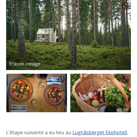
Erikson cottage
L'étape suivante a eu lieu au
Lugnåsberget Ekohotell
,