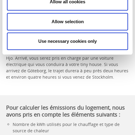
de façon écologiquement
Allow all cookies
responsable
L'Inforest est situé dans la forêt, juste à la lisière de Hjo.
Allow selection
C'est à environ deux heures de Göteborg et vous pouvez
vous y rendre avec de faibles émissions de carbone.
Use necessary cookies only
Train & bus
Prenez le train pour Skövde, puis le bus jusqu'à la station de
Hjo. Arrivé, vous serez pris en charge par une voiture
électrique qui vous conduira à votre tiny house. Si vous
arrivez de Göteborg, le trajet durera à peu près deux heures
et environ quatre heures si vous venez de Stockholm.
Pour calculer les émissions du logement, nous
avons pris en compte les éléments suivants :
Nombre de kWh utilisés pour le chauffage et type de
source de chaleur