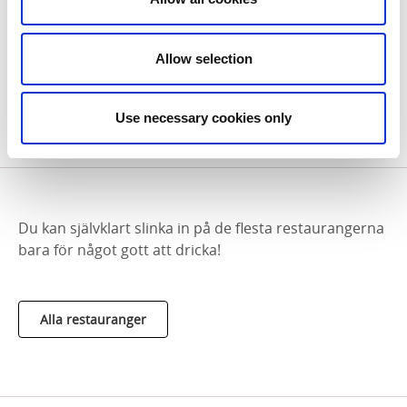
fräscha lokaler, en generös uteservering under
markistak med utsikt över Vänern och Gamla Stan. Ta
ett svalkande glas och något gott från bistromenyn.
Allow selection
Sandholmen sänder också Mariestad Bois Hockeys
bortamatcher och en massa annan sport.
Use necessary cookies only
Du kan självklart slinka in på de flesta restaurangerna
bara för något gott att dricka!
Alla restauranger