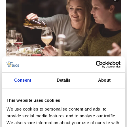
Consent
Details
About
This website uses cookies
SAND
finns på Kungsgatan som är något av stans
We use cookies to personalise content and ads, to
restauranggata. I den gamla telegrafens pampiga
provide social media features and to analyse our traffic.
lokaler välkomnas du till en mysig restaurang och
We also share information about your use of our site with
nattklubb. Välj bland libanesisk, amerikanskt och