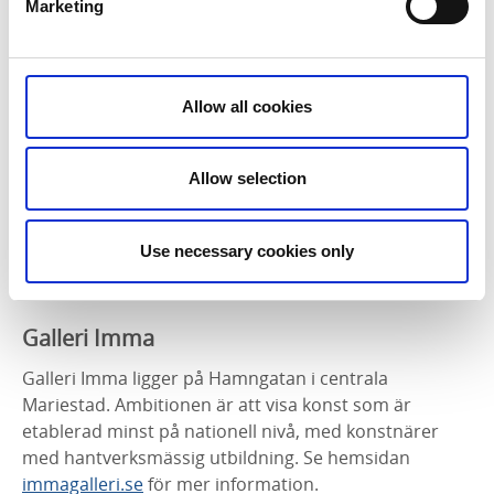
Marketing
var missionhus. De generösa utrymmena lämpar sig
fint för olika evenemang, bland annat
konstutställningar. Varje sommar visas en särskild
temautställning. Besök
bygdegårdsföreningens
Allow all cookies
hemsida
eller
vastsverige.com/mariestad/produkter/sjotors-
Allow selection
bygdegard
för aktuella evenemang.
Kontakt
Use necessary cookies only
Telefon: 070-65 45 965
E-post:
birgitta.sjotorp@gmail.com
Galleri Imma
Galleri Imma ligger på Hamngatan i centrala
Mariestad. Ambitionen är att visa konst som är
etablerad minst på nationell nivå, med konstnärer
med hantverksmässig utbildning. Se hemsidan
immagalleri.se
för mer information.