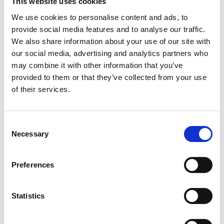
This website uses cookies
Logården är Odensåker hembygdsförenings
hembygdsgård, belägen mellan Mariestad och
We use cookies to personalise content and ads, to
Skövde. Här presenterar föreningen olika konst- och
provide social media features and to analyse our traffic.
hantverksutställningar under höst och vår. Ett stort
We also share information about your use of our site with
arrangemang är Östenrundan som arrangeras i maj
our social media, advertising and analytics partners who
varje år, där erkända konstnärer tillsammans med
may combine it with other information that you’ve
lokala hantverkare i södra Vadsbo och runt sjön
provided to them or that they’ve collected from your use
Östen medverkar. På
hembygdsföreningens hemsida
of their services.
presenteras aktuellt program för hela höst-,
respektive vårsäsongen.
Consent
Kontakt
Necessary
Selection
Telefon: 070-676 09 19
E-post:
odensakershbf@gmail.com
Preferences
Sjötorps bygdegård
Statistics
I Sjötorp, 2 mil norr om Mariestad, möts Göta kanal
och Vänern. Här hittar du Sjötorps bygdegård - den
åttakantiga röda byggnaden intill kyrkan som tidigare