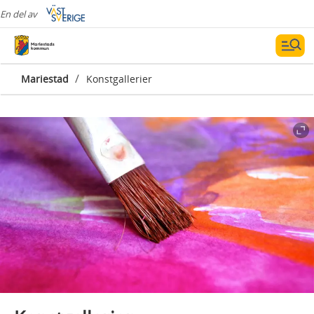
En del av
/
Mariestad
Konstgallerier