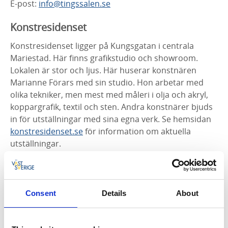
E-post:
info@tingssalen.se
Konstresidenset
Konstresidenset ligger på Kungsgatan i centrala
Mariestad. Här finns grafikstudio och showroom.
Lokalen är stor och ljus. Här huserar konstnären
Marianne Förars med sin studio. Hon arbetar med
olika tekniker, men mest med måleri i olja och akryl,
koppargrafik, textil och sten. Andra konstnärer bjuds
in för utställningar med sina egna verk. Se hemsidan
konstresidenset.se
för information om aktuella
utställningar.
Kontakt
Telefon: 070-887 56 61
E-post:
marianneforars@gmail.com
Consent
Details
About
Logården, Odensåker