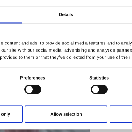
Vänertrolling
Torsö
Details
Sportfiske och båt
Läs mer
e content and ads, to provide social media features and to analy
 our site with our social media, advertising and analytics partn
 provided to them or that they’ve collected from your use of their
Aktiviteter
Fiska
Karleby-Tidan 
Preferences
Statistics
Mariestad
Fiske i Karleby
Läs mer
 only
Allow selection