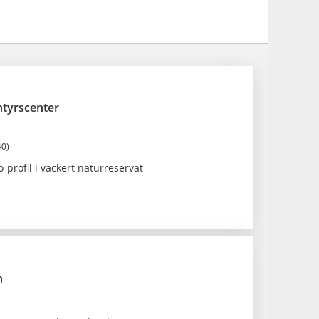
ntyrscenter
40)
-profil i vackert naturreservat
n