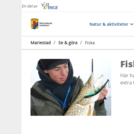
En del av
Natur & aktiviteter
/
/
Mariestad
Se & göra
Fiska
Fi
Här ha
extra 