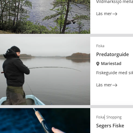
Vildmarkssjö mell
Läs mer
Fiska
Predatorguide
Mariestad
Fiskeguide med sik
Läs mer
Fiska
Shopping
Segers Fiske