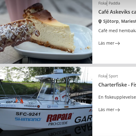
Fiska
Paddla
Café Askeviks 
Sjötorp, Maries
Café med hembakat
Läs mer
Fiska
Sport
Charterfiske - F
En fiskeupplevelse
Läs mer