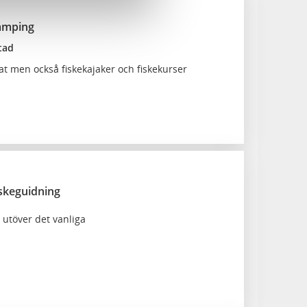
camping
tad
 men också fiskekajaker och fiskekurser
iskeguidning
 utöver det vanliga