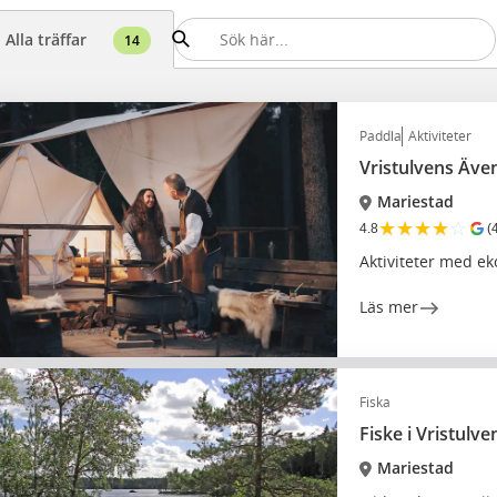
Alla träffar
14
Paddla
Aktiviteter
Vristulvens Äve
Mariestad
★
★
★
★
☆
4.8
(
Aktiviteter med eko
Läs mer
Fiska
Fiske i Vristulve
Mariestad