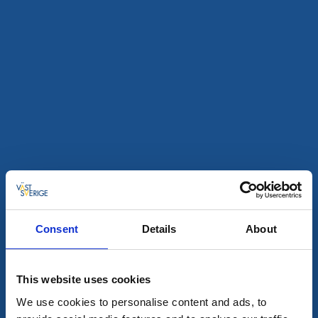
Hotell
Hotell Aqva Restaurang & Bar
Mariestad
★
★
★
★
★
4.3
(215)
Ett Kranmärkt biosfärhotell med fokus på hållbarhet
Läs mer
Consent
Details
About
This website uses cookies
We use cookies to personalise content and ads, to