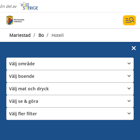
En del av
/
/
Mariestad
Bo
Hotell
Välj område
Välj boende
Välj mat och dryck
Välj se & göra
Välj fler filter