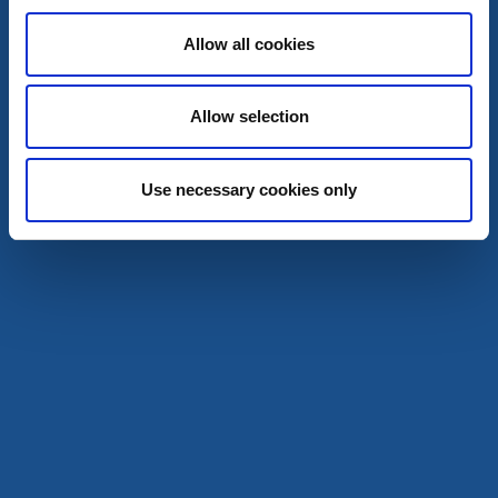
Allow all cookies
Allow selection
Hotell
Use necessary cookies only
Hotel Wictoria
Mariestad
★
★
★
★
☆
4.0
(269)
Centralt boende i italiensk villastil
Läs mer