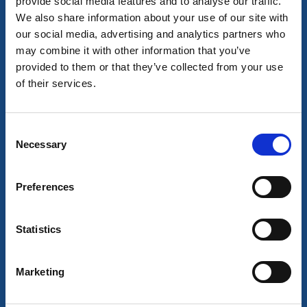
provide social media features and to analyse our traffic.
We also share information about your use of our site with
our social media, advertising and analytics partners who
may combine it with other information that you’ve
provided to them or that they’ve collected from your use
of their services.
Pensionat
Cykla
Åsgården
Consent
Necessary
Selection
Lyrestad
★
★
★
★
★
4.4
(13)
Preferences
Anrikt pensionat vid Göta kanal
Läs mer
Statistics
Marketing