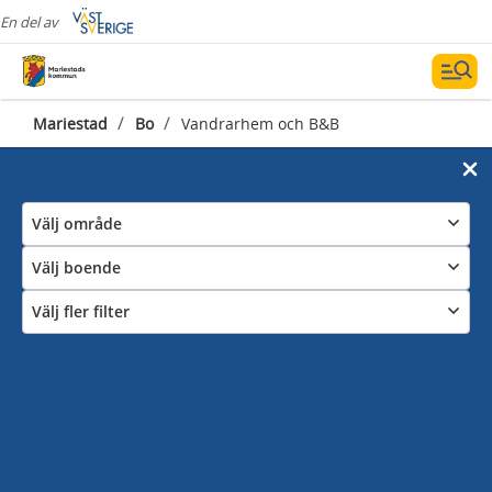
En del av
/
/
Mariestad
Bo
Vandrarhem och B&B
Välj område
Välj boende
Välj fler filter