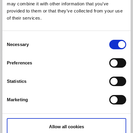
may combine it with other information that you’ve
Hembygdsgård
Museum
provided to them or that they’ve collected from your use
of their services.
Hamnmagasinet i Lyrestad
Lyrestad
Hembygdsmuseum med samlingar i tre våningsplan
Consent
Läs mer
Necessary
Selection
Preferences
Statistics
Marketing
Allow all cookies
Restaurang