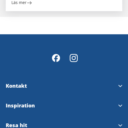
Läs mer
Kontakt
Kontakt
Inspiration
InfoPoints
Broschyrer
Resa hit