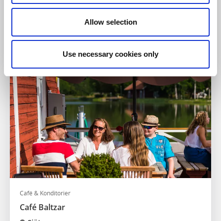
Restaurang Brygghuset
Allow selection
Mariestad
God mat och vacker utsikt över Torsö och Östersundet
Läs mer
Use necessary cookies only
Café & Konditorier
Café Baltzar