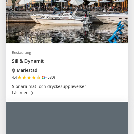
Restaurang
Sill & Dynamit
Mariestad
★
★
★
★
★
4.4
(580)
Sjönära mat- och dryckesupplevelser
Läs mer