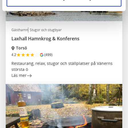
Gästhamn
Stugor och stugbyar
Laxhall Hamnkrog & Konferens
Torsö
★
★
★
★
☆
4.2
(499)
Restaurang, relax, stugor och ställplatser på Vänerns
största ö
Läs mer