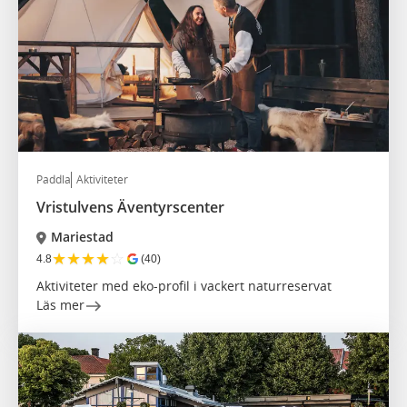
Paddla
Aktiviteter
Vristulvens Äventyrscenter
Mariestad
★
★
★
★
☆
4.8
(40)
Aktiviteter med eko-profil i vackert naturreservat
Läs mer