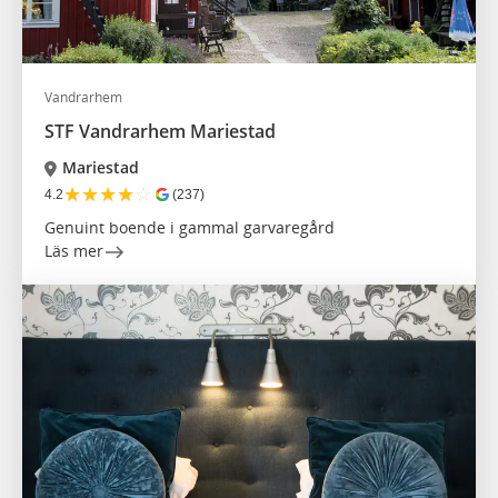
Vandrarhem
STF Vandrarhem Mariestad
Mariestad
★
★
★
★
☆
4.2
(237)
Genuint boende i gammal garvaregård
Läs mer