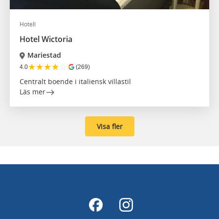
Hotell
Hotel Wictoria
Mariestad
★
★
★
★
☆
4.0
(269)
Centralt boende i italiensk villastil
Läs mer
Visa fler