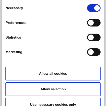
Consent
Necessary
Selection
Preferences
Cykla
Kanaler/slussar
Sjötorps cykeluthyrning
Statistics
Sjötorp
★
★
★
★
☆
4.1
(127)
Marketing
Cykelpaket och båtresor längs Göta kanal
Läs mer
Allow all cookies
Allow selection
Use necessary cookies only