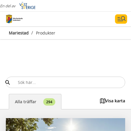
En del av
/
Mariestad
Produkter
Visa karta
Alla träffar
294