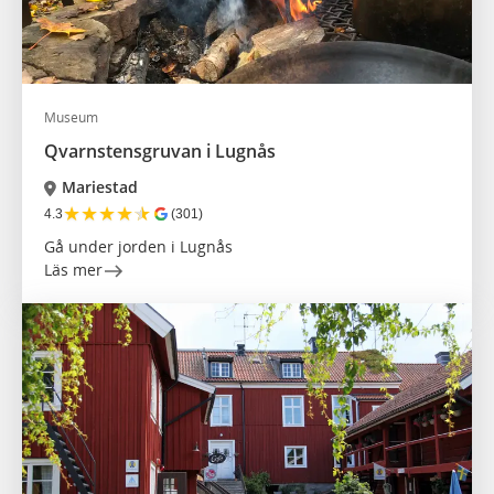
Museum
Qvarnstensgruvan i Lugnås
Mariestad
★
★
★
★
★
4.3
(301)
Gå under jorden i Lugnås
Läs mer