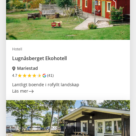
Hotell
Lugnåsberget Ekohotell
Mariestad
★
★
★
★
★
4.7
(41)
Lantligt boende i rofyllt landskap
Läs mer