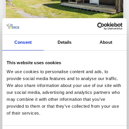
Stugor och stugbyar
Ställplats/Quickstop
Consent
Details
About
First Camp Ekudden-Mariestad
Mariestad
This website uses cookies
★
★
★
☆
☆
3.9
(1350)
We use cookies to personalise content and ads, to
En campingpärla vid Vänerns strand
provide social media features and to analyse our traffic.
Läs mer
We also share information about your use of our site with
our social media, advertising and analytics partners who
may combine it with other information that you’ve
provided to them or that they’ve collected from your use
of their services.