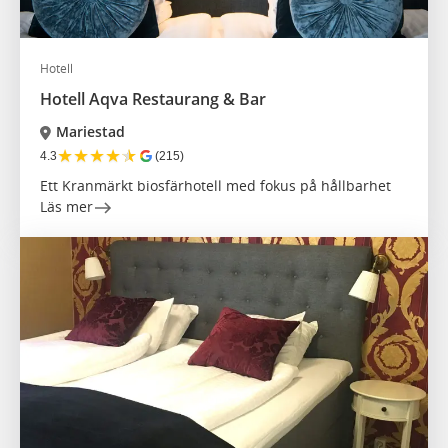
Hotell
Hotell Aqva Restaurang & Bar
Mariestad
★
★
★
★
★
4.3
(215)
Ett Kranmärkt biosfärhotell med fokus på hållbarhet
Läs mer