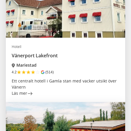
Hotell
Vänerport Lakefront
Mariestad
★
★
★
★
☆
4.2
(514)
Ett centralt hotell i Gamla stan med vacker utsikt över
Vänern
Läs mer