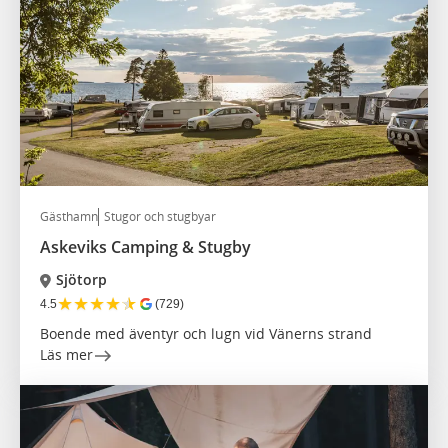
Gästhamn
Stugor och stugbyar
Askeviks Camping & Stugby
Sjötorp
★
★
★
★
★
4.5
(729)
Boende med äventyr och lugn vid Vänerns strand
Läs mer