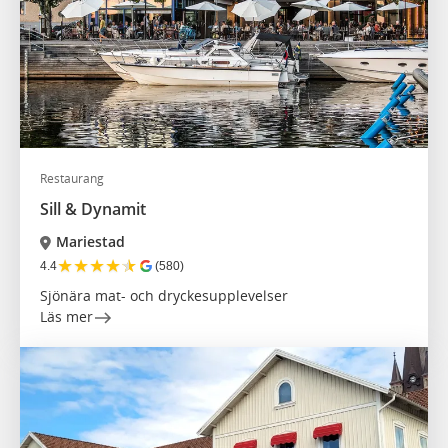
Restaurang
Sill & Dynamit
Mariestad
★
★
★
★
★
4.4
(580)
Sjönära mat- och dryckesupplevelser
Läs mer