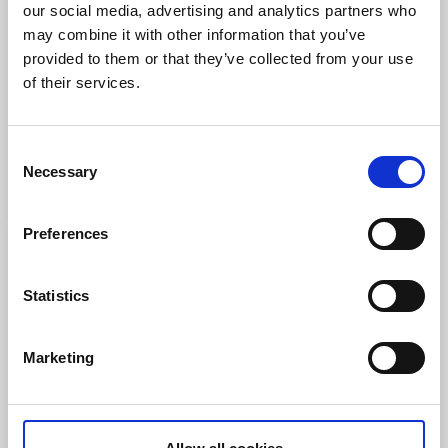
our social media, advertising and analytics partners who
may combine it with other information that you’ve
Aktiviteter
Shopping
provided to them or that they’ve collected from your use
Saker & Smått
of their services.
Mariestad
Inredningsdetaljer och presentartiklar i centrala
Consent
Mariestad
Necessary
Selection
Läs mer
Preferences
Statistics
Marketing