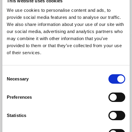
This website uses cookies
Torsöl
We use cookies to personalise content and ads, to
Segolstorp, Mariestad
provide social media features and to analyse our traffic.
Småskaligt hantverksbryggeri vid Vänerns strand
We also share information about your use of our site with
Läs mer
our social media, advertising and analytics partners who
may combine it with other information that you’ve
provided to them or that they’ve collected from your use
of their services.
Consent
Necessary
Selection
Preferences
Shopping
Producenter
Statistics
Kling Glass
Mariestad