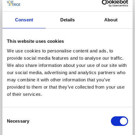
Consent
Details
About
This website uses cookies
We use cookies to personalise content and ads, to
provide social media features and to analyse our traffic.
We also share information about your use of our site with
our social media, advertising and analytics partners who
may combine it with other information that you’ve
Shopping
provided to them or that they’ve collected from your use
Mariestads Marina AB
of their services.
Mariestad
Allt för din båt
Consent
Läs mer
Necessary
Selection