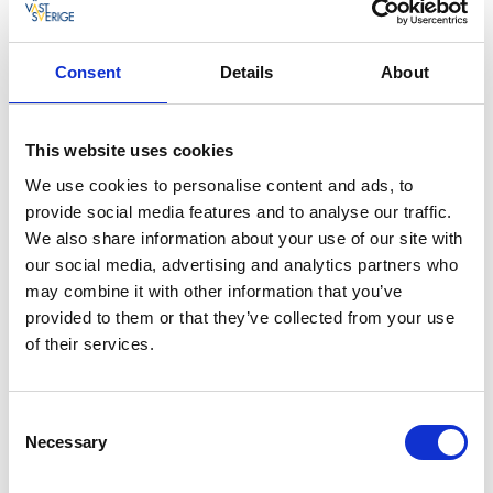
Consent
Details
About
This website uses cookies
We use cookies to personalise content and ads, to
provide social media features and to analyse our traffic.
We also share information about your use of our site with
our social media, advertising and analytics partners who
may combine it with other information that you’ve
provided to them or that they’ve collected from your use
of their services.
Als je in de buurt bent van Varnhem, dan is een
bezoek aan de
Varnhem-kerk en de abdijruïnes
een
goede tip. Je bevindt je hier op een prachtige en
Consent
inspirerende plek. Reis terug in de tijd naar een
Necessary
Selection
middeleeuws klooster, bewonder het romaans-