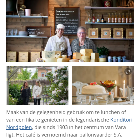
Maak van de gelegenheid gebruik om te lunchen of
van een fika te genieten in de legendarische
Konditori
Nordpolen
, die sinds 1903 in het centrum van Vara
ligt. Het café is vernoemd naar ballonvaarder S.A.