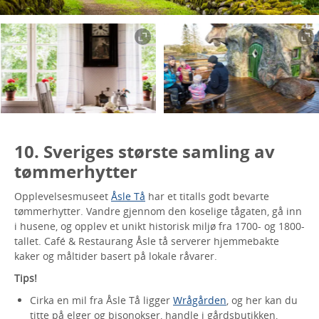
10. Sveriges største samling av
tømmerhytter
Opplevelsesmuseet
Åsle Tå
har et titalls godt bevarte
tømmerhytter. Vandre gjennom den koselige tågaten, gå inn
i husene, og opplev et unikt historisk miljø fra 1700- og 1800-
tallet. Café & Restaurang Åsle tå serverer hjemmebakte
kaker og måltider basert på lokale råvarer.
Tips!
Cirka en mil fra Åsle Tå ligger
Wrågården
, og her kan du
titte på elger og bisonokser, handle i gårdsbutikken,