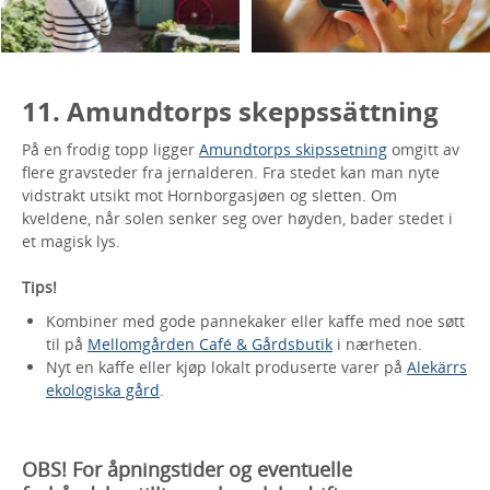
11. Amundtorps skeppssättning
På en frodig topp ligger
Amundtorps skipssetning
omgitt av
flere gravsteder fra jernalderen. Fra stedet kan man nyte
vidstrakt utsikt mot Hornborgasjøen og sletten. Om
kveldene, når solen senker seg over høyden, bader stedet i
et magisk lys.
Tips!
Kombiner med gode pannekaker eller kaffe med noe søtt
til på
Mellomgården Café & Gårdsbutik
i nærheten.
Nyt en kaffe eller kjøp lokalt produserte varer på
Alekärrs
ekologiska gård
.
OBS! For åpningstider og eventuelle