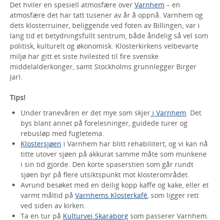
Det hviler en spesiell atmosfære over
Varnhem
– en
atmosfære det har tatt tusener av år å oppnå. Varnhem og
dets klosterruiner, beliggende ved foten av Billingen, var i
lang tid et betydningsfullt sentrum, både åndelig så vel som
politisk, kulturelt og økonomisk. Klosterkirkens velbevarte
miljø har gitt et siste hvilested til fire svenske
middelalderkonger, samt Stockholms grunnlegger Birger
Jarl.
Tips!
Under tranevåren er det mye som skjer
i Varnhem
. Det
bys blant annet på forelesninger, guidede turer og
rebusløp med fugletema.
Klostersjøen
i Varnhem har blitt rehabilitert, og vi kan nå
titte utover sjøen på akkurat samme måte som munkene
i sin tid gjorde. Den korte spaserstien som går rundt
sjøen byr på flere utsiktspunkt mot klosterområdet.
Avrund besøket med en deilig kopp kaffe og kake, eller et
varmt måltid på
Varnhems Klosterkafé
, som ligger rett
ved siden av kirken.
Ta en tur på
Kulturvei Skaraborg
som passerer Varnhem.