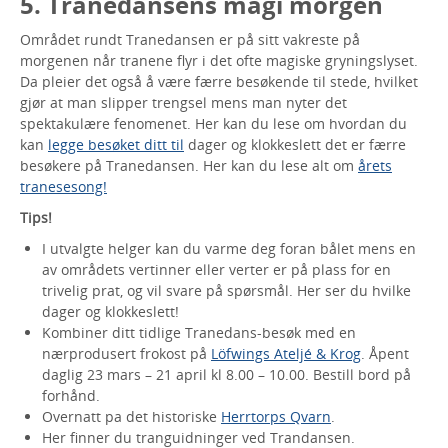
5. Tranedansens magi morgen
Området rundt Tranedansen er på sitt vakreste på
morgenen når tranene flyr i det ofte magiske gryningslyset.
Da pleier det også å være færre besøkende til stede, hvilket
gjør at man slipper trengsel mens man nyter det
spektakulære fenomenet. Her kan du lese om hvordan du
kan
legge besøket ditt til
dager og klokkeslett det er færre
besøkere på Tranedansen. Her kan du lese alt om
årets
tranesesong!
Tips!
I utvalgte helger kan du varme deg foran bålet mens en
av områdets vertinner eller verter er på plass for en
trivelig prat, og vil svare på spørsmål. Her ser du hvilke
dager og klokkeslett!
Kombiner ditt tidlige Tranedans-besøk med en
nærprodusert frokost på
Löfwings Ateljé & Krog
. Åpent
daglig 23 mars – 21 april kl 8.00 – 10.00. Bestill bord på
forhånd.
Overnatt pa det historiske
Herrtorps Qvarn
.
Her finner du tranguidninger ved Trandansen.