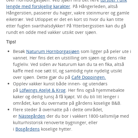
lengde med forskjellig karakter
. På Hångerleden, altså
Hångerstien, passerer du hager, vakre steinmurer og gamle
eiketrær. Ved Utloppet er det en kort sti hvor du kan titte
etter fuglen svarthalsdykker! På Ytterbergsstien kan du gå
rundt en odde med vakker utsikt over sjøen.
Tips!
Besøk
Naturum Hornborgasjøen
som ligger på peler ute i
vannet. Her fins det en utstilling om sjøen og dens rike
fugleliv. Ved siden av Naturum kan du ta en fika, altså
kaffe med noe søtt til, og samtidig nyte nydelig utsikt
over sjøen. Dette gjør du på
Café Doppingen.
Opplev vakker kunst både innen- og utendørs
på
Löfwings Ateljé & Krog
. Her fins også hjemmebakte
kaker og deilig lunsj å få kjøpt. Vil du bli litt lenger i
området, kan du overnatte på gårdens koselige B&B.
Flere steder å overnatte på i dette området,
er
Nästegården
der du bor i vakkert 1800-tallsmiljø med
kulturhistorisk renoverte bygninger, eller
i
Bosgårdens
koselige hytter.