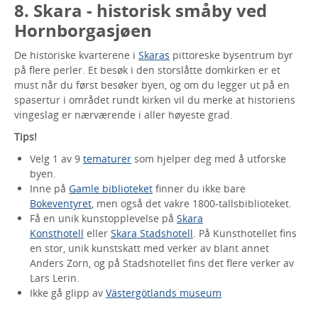
8. Skara - historisk småby ved
Hornborgasjøen
De historiske kvarterene i
Skaras
pittoreske bysentrum byr
på flere perler. Et besøk i den storslåtte domkirken er et
must når du først besøker byen, og om du legger ut på en
spasertur i området rundt kirken vil du merke at historiens
vingeslag er nærværende i aller høyeste grad.
Tips!
Velg 1 av 9
tematurer
som hjelper deg med å utforske
byen.
Inne på
Gamle biblioteket
finner du ikke bare
Bokeventyret
, men også det vakre 1800-tallsbiblioteket.
Få en unik kunstopplevelse på
Skara
Konsthotell
eller
Skara Stadshotell
. På Kunsthotellet fins
en stor, unik kunstskatt med verker av blant annet
Anders Zorn, og på Stadshotellet fins det flere verker av
Lars Lerin.
Ikke gå glipp av
Västergötlands museum