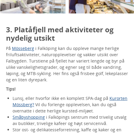
3. Platåfjell med aktiviteter og
nydelig utsikt
På
Mösseberg
i Falköping kan du oppleve mange herlige
friluftsaktiviteter, naturopplevelser og vakker utsikt over
Falbygden. Turstiene på fjellet har variert lengde og byr på
ulike vanskelighetsgrader, og egner seg til både vandring,
løping, og MTB-sykling. Her fins også frisbee golf, lekeplasser
og en liten dyrepark.
Tips!
Lunsj, eller hvorfor ikke en komplett SPA-dag på
Kurorten
Mössberg?
Vil du forlenge opplevelsen, kan du også
overnatte i dette herlige kursted-miljøet.
Småbyshopping
i Falköpings sentrum med trivelig utvalg
av butikker, trivelige kafeer og høyt servicenivå.
Stor ost- og delikatesseforretning, kaffe og kaker og en