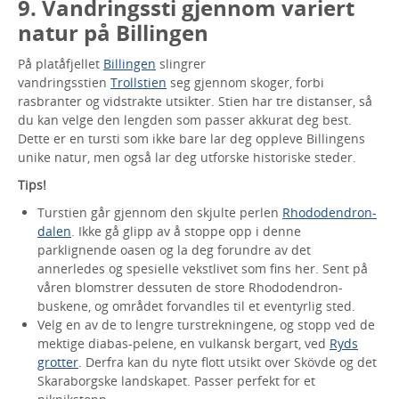
9. Vandringssti gjennom variert
natur på Billingen
På platåfjellet
Billingen
slingrer
vandringsstien
Trollstien
seg gjennom skoger, forbi
rasbranter og vidstrakte utsikter. Stien har tre distanser, så
du kan velge den lengden som passer akkurat deg best.
Dette er en tursti som ikke bare lar deg oppleve Billingens
unike natur, men også lar deg utforske historiske steder.
Tips!
Turstien går gjennom den skjulte perlen
Rhododendron-
dalen
. Ikke gå glipp av å stoppe opp i denne
parklignende oasen og la deg forundre av det
annerledes og spesielle vekstlivet som fins her. Sent på
våren blomstrer dessuten de store Rhododendron-
buskene, og området forvandles til et eventyrlig sted.
Velg en av de to lengre turstrekningene, og stopp ved de
mektige diabas-pelene, en vulkansk bergart, ved
Ryds
grotter
. Derfra kan du nyte flott utsikt over Skövde og det
Skaraborgske landskapet. Passer perfekt for et