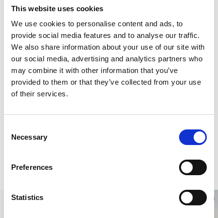
This website uses cookies
6. Middelaldersk klosterruin
We use cookies to personalise content and ads, to
Cistercienserklostret i
Gudhem
var et nonnekloster
provide social media features and to analyse our traffic.
grunnlagt på 1160-talet. Det ligger idyllisk til med utsikt over
We also share information about your use of our site with
Hornborgasjøen. I dag kan du oppleve klosterruinene og
our social media, advertising and analytics partners who
Gudhems forsamlingskirke, samt en liten klosterhage og
may combine it with other information that you’ve
museum. (Museet åpner i mai).
provided to them or that they’ve collected from your use
Tips!
of their services.
Kjøp lekre interiørartikler og ta en fika, kaffe med noe søtt
til, på
Kdesign
i Östra Tunhem.
Vandre på
Pilgrimsleden Falköping til Varnhem som
går
Consent
forbi klostret.
Necessary
Selection
Overnatt på
Islanna Trädhushotell,
6,5 meter oppe i et
tre.
Preferences
Statistics