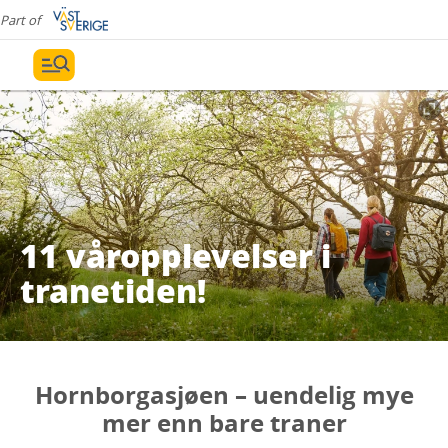
Part of
11 våropplevelser i
tranetiden!
Hornborgasjøen – uendelig mye
mer enn bare traner