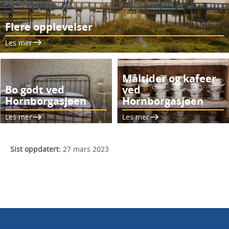
Flere opplevelser
Les mer
Måltider og kafeer
Bo godt ved
ved
Hornborgasjøen
Hornborgasjøen
Les mer
Les mer
Sist oppdatert:
27 mars 2023