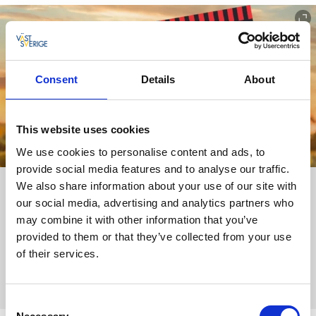
Consent
Details
About
This website uses cookies
We use cookies to personalise content and ads, to
provide social media features and to analyse our traffic.
Presentkort Aktiv Handel
We also share information about your use of our site with
our social media, advertising and analytics partners who
Presentkortet kan du köpa på Norders bokhandel,
may combine it with other information that you’ve
Dotorpsgatan 3. Du laddar ditt kort med valfritt belopp
provided to them or that they’ve collected from your use
(minst 100 kronor) och kortet är sedan giltigt i 12 månader.
of their services.
Vi tar emot presentkort!
Consent