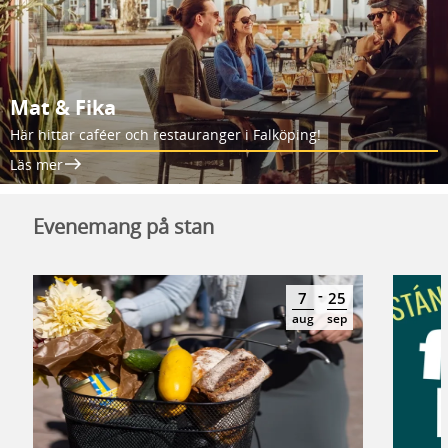
Mat & Fika
Här hittar caféer och restauranger i Falköping!
Läs mer
Evenemang på stan
-
7
25
aug
sep