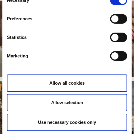
Necessary
Selection
Preferences
Statistics
Second hand,
loppis, antik,
Gårdsbutiker
Marketing
vintage
Lokala smaker!
Läs mer
Läs mer
Allow all cookies
Allow selection
Use necessary cookies only