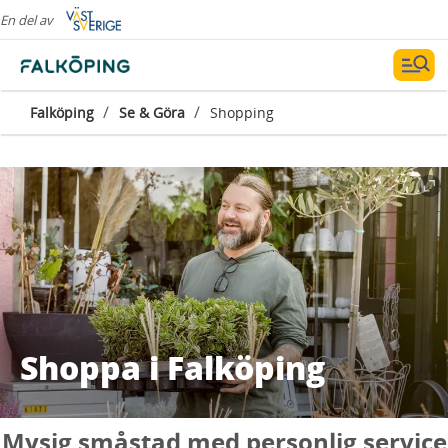
En del av
/
/
Falköping
Se & Göra
Shopping
Shoppa i Falköping
Mysig småstad med personlig service