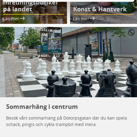
Inredningsbutiker
på landet
Konst & Hantverk
Läs mer
Läs mer
Sommarhäng i centrum
Besök vårt sommarhäng på Dotorpsgatan där du kan spela
schack, pingis och cykla trampbil med mera.