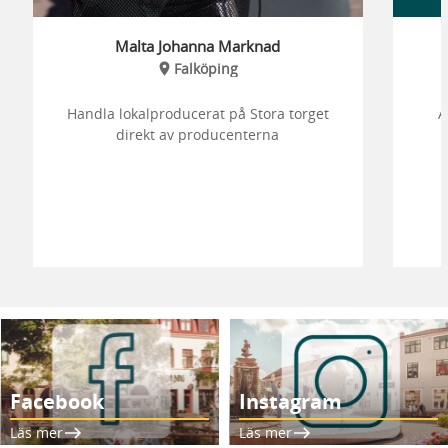
Malta Johanna Marknad
Falköping
Handla lokalproducerat på Stora torget
A
direkt av producenterna
Facebook
Instagram
Läs mer
Läs mer