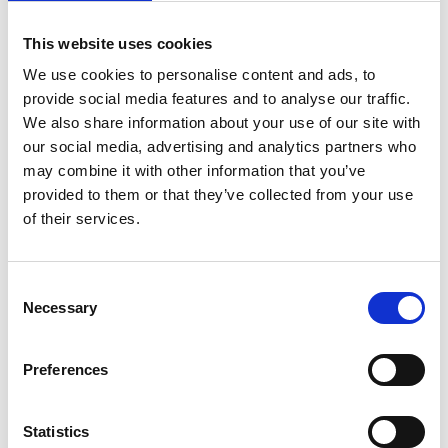
This website uses cookies
We use cookies to personalise content and ads, to
provide social media features and to analyse our traffic.
We also share information about your use of our site with
our social media, advertising and analytics partners who
may combine it with other information that you’ve
provided to them or that they’ve collected from your use
of their services.
Consent
Islanna trädhushotell
Necessary
Selection
Bo högt bland trädtopparna i detta unika hotell som är
beläget 6,5 meter upp i en vacker ek. Inbäddad i
Preferences
lövverket somnar du gott.
Statistics
Islanna