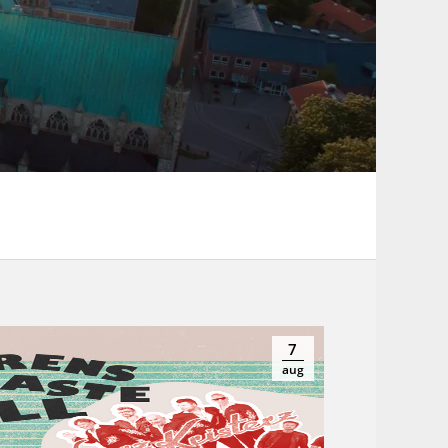
7
aug