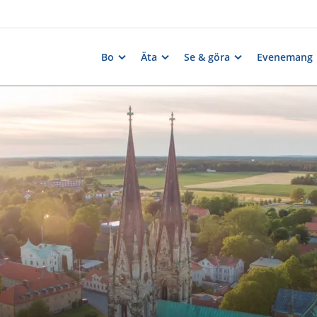
Bo
Äta
Se & göra
Evenemang