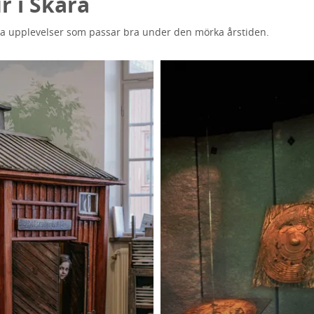
r i Skara
lla upplevelser som passar bra under den mörka årstiden.