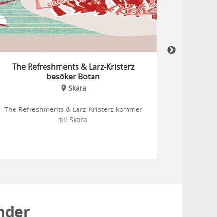
The Refreshments & Larz-Kristerz
Standup 
besöker Botan
Skara
Som
The Refreshments & Larz-Kristerz kommer
till Skara
nder