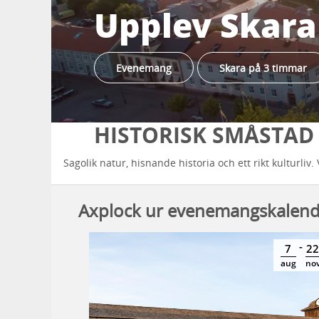
Upplev Skara
Evenemang
Skara på 3 timmar
HISTORISK SMÅSTAD
Sagolik natur, hisnande historia och ett rikt kulturli
Axplock ur evenemangskalen
-
-
5
6
7
22
dec
dec
aug
no