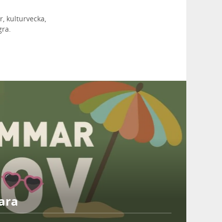
, kulturvecka,
gra.
ara