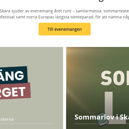
Skara sjuder av evenemang året runt – samlarmässa, sommarteater
mfestival samt norra Europas längsta tomteparad, för att nämna nå
Till evenemangen
Sommarlov i Sk
adskärna