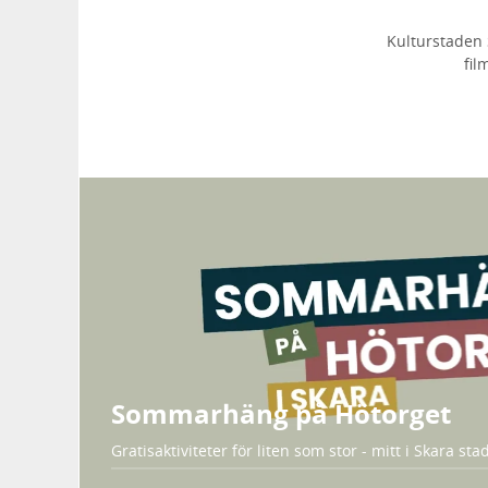
Kulturstaden 
fil
Sommarhäng på Hötorget
Gratisaktiviteter för liten som stor - mitt i Skara st