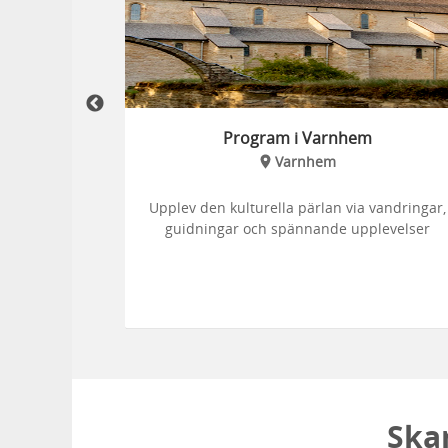
s tjänst” -
Program i Varnhem
Varnhem
Upplev den kulturella pärlan via vandringar,
ttar Tobbe
guidningar och spännande upplevelser
Ska