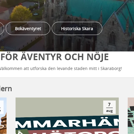
Bokäventyret
Historiska Skara
 FÖR ÄVENTYR OCH NÖJE
v. Välkommen att utforska den levande staden mitt i Skaraborg!
dern
7
v
aug