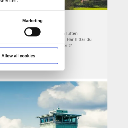
 services.
omhus
Marketing
t sätt att hämta energi. Den friska luften
nu under vintern gör oss piggare. Här hittar du
ktiviteter, kanske får du en ny favorit?
Allow all cookies