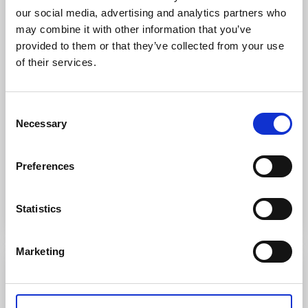
our social media, advertising and analytics partners who
Billingehus
may combine it with other information that you’ve
Skövde
provided to them or that they’ve collected from your use
of their services.
När du bor på Billingehus har du nära till Billingens
alla aktiviteter som vandringsleder, höghöjdsbana och
MTB-spår. Upplev också historiska miljöer, vackra
Consent
leder och roliga äventyr i närområdet.
Necessary
Selection
I erbjudandet ingår:
Övernattning, bistrorätt, två-
rätters middag, halvdag på spa.
Preferences
Läs mer och boka
Statistics
Marketing