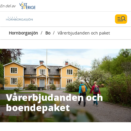
En del av
/
/
Hornborgasjön
Bo
Vårerbjudanden och paket
Vårerbjudanden och
boendepaket