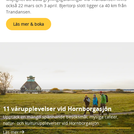
också 22 mars och 3 april. Bjertorp slott ligger ca 40 km från
Trandansen.
Läs mer & boka
11 vårupplevelser vid Hornborgasjön
Upptäck en mängd spännande besöksmål, mysiga caféer,
natur- och kulturupplevelser vid Hornborgasjön.
Läs mer