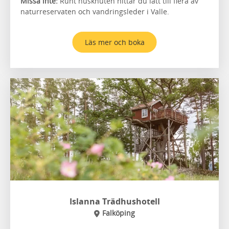
Missa inte:
Runt husknuten hittar du lätt till flera av
naturreservaten och vandringsleder i Valle.
Läs mer och boka
Islanna Trädhushotell
Falköping