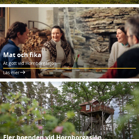
Mat och fika
Ät gott vid Hornborgasjön
Läs mer
Fler boenden vid Hornborgasjön