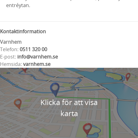
entréytan.
Kontaktinformation
Varnhem
Telefon:
0511 320 00
E-post:
info@varnhem.se
Hemsida:
varnhem.se
Klicka för att visa
karta