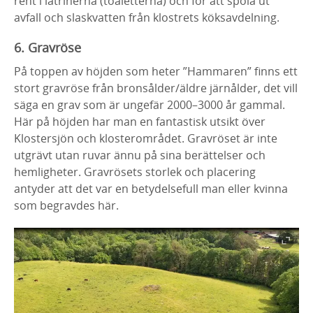
rent i latrinerna (toaletterna) och för att spola ut
avfall och slaskvatten från klostrets köksavdelning.
6. Gravröse
På toppen av höjden som heter ”Hammaren” finns ett
stort gravröse från bronsålder/äldre järnålder, det vill
säga en grav som är ungefär 2000–3000 år gammal.
Här på höjden har man en fantastisk utsikt över
Klostersjön och klosterområdet. Gravröset är inte
utgrävt utan ruvar ännu på sina berättelser och
hemligheter. Gravrösets storlek och placering
antyder att det var en betydelsefull man eller kvinna
som begravdes här.