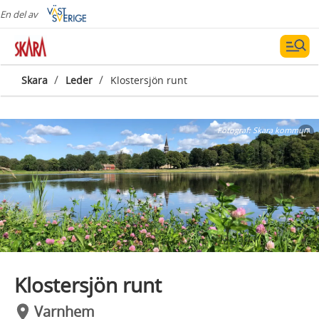
En del av
/
/
Skara
Leder
Klostersjön runt
Fotograf:
Skara kommun
Klostersjön runt
Varnhem