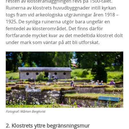
resten av klosteranläggningen revs på 1500-talet.
Ruinerna av klostrets huvudbyggnader intill kyrkan
togs fram vid arkeologiska utgrävningar åren 1918 –
1925. De synliga ruinerna utgör bara ungefär en
femtedel av klosterområdet. Det finns därför
fortfarande mycket kvar av det medeltida klostret dolt
under mark som väntar på att bli utforskat.
Fotograf:
Mårten Bergkvist
2. Klostrets yttre begränsningsmur