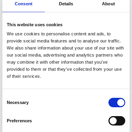
Consent
Details
About
This website uses cookies
We use cookies to personalise content and ads, to
provide social media features and to analyse our traffic.
We also share information about your use of our site with
our social media, advertising and analytics partners who
Fotograf:
Skara kommun
may combine it with other information that you’ve
provided to them or that they’ve collected from your use
8. Biparadiset
of their services.
Många tror att alla bin är tama och bor i bikupor. Men
i Sverige finns drygt 300 arter av vildbin och allihop
Consent
behöver olika saker – olika sorters mat och olika
Necessary
Selection
sorters boplatser. Vid Klostersjön har vi skapat en
inbjudande plats för vilda bin och andra insekter som
Preferences
hjälper blommorna.