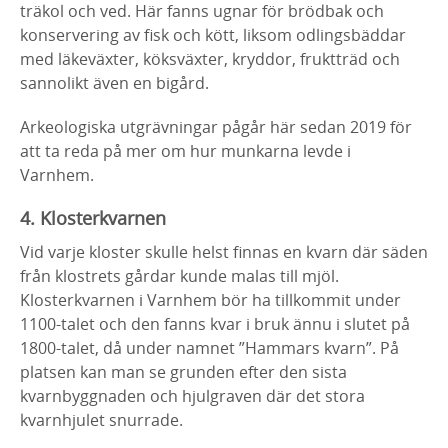
träkol och ved. Här fanns ugnar för brödbak och
konservering av fisk och kött, liksom odlingsbäddar
med läkeväxter, köksväxter, kryddor, fruktträd och
sannolikt även en bigård.
Arkeologiska utgrävningar pågår här sedan 2019 för
att ta reda på mer om hur munkarna levde i
Varnhem.
4. Klosterkvarnen
Vid varje kloster skulle helst finnas en kvarn där säden
från klostrets gårdar kunde malas till mjöl.
Klosterkvarnen i Varnhem bör ha tillkommit under
1100-talet och den fanns kvar i bruk ännu i slutet på
1800-talet, då under namnet ”Hammars kvarn”. På
platsen kan man se grunden efter den sista
kvarnbyggnaden och hjulgraven där det stora
kvarnhjulet snurrade.