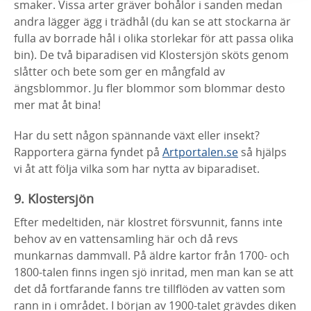
smaker. Vissa arter gräver bohålor i sanden medan
andra lägger ägg i trädhål (du kan se att stockarna är
fulla av borrade hål i olika storlekar för att passa olika
bin). De två biparadisen vid Klostersjön sköts genom
slåtter och bete som ger en mångfald av
ängsblommor. Ju fler blommor som blommar desto
mer mat åt bina!
Har du sett någon spännande växt eller insekt?
Rapportera gärna fyndet på
Artportalen.se
så hjälps
vi åt att följa vilka som har nytta av biparadiset.
9. Klostersjön
Efter medeltiden, när klostret försvunnit, fanns inte
behov av en vattensamling här och då revs
munkarnas dammvall. På äldre kartor från 1700- och
1800-talen finns ingen sjö inritad, men man kan se att
det då fortfarande fanns tre tillflöden av vatten som
rann in i området. I början av 1900-talet grävdes diken