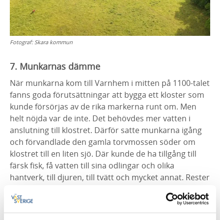
Fotograf:
Skara kommun
7. Munkarnas dämme
När munkarna kom till Varnhem i mitten på 1100-talet
fanns goda förutsättningar att bygga ett kloster som
kunde försörjas av de rika markerna runt om. Men
helt nöjda var de inte. Det behövdes mer vatten i
anslutning till klostret. Därför satte munkarna igång
och förvandlade den gamla torvmossen söder om
klostret till en liten sjö. Där kunde de ha tillgång till
färsk fisk, få vatten till sina odlingar och olika
hantverk, till djuren, till tvätt och mycket annat. Rester
av munkarnas gamla dammvall kan fortfarande ses
intill den nya vallen vid Klostersjöns utlopp i söder.