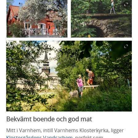
Bekvämt boende och god mat
Mitt i Varnhem, intill Varnhems Klosterkyrka, ligger
Klostergårdens Vandrarhem
, perfekt som