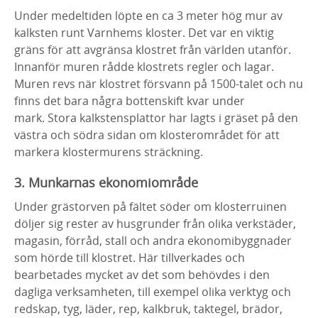
Under medeltiden löpte en ca 3 meter hög mur av
kalksten runt Varnhems kloster. Det var en viktig
gräns för att avgränsa klostret från världen utanför.
Innanför muren rådde klostrets regler och lagar.
Muren revs när klostret försvann på 1500-talet och nu
finns det bara några bottenskift kvar under
mark. Stora kalkstensplattor har lagts i gräset på den
västra och södra sidan om klosterområdet för att
markera klostermurens sträckning.
3. Munkarnas ekonomiområde
Under grästorven på fältet söder om klosterruinen
döljer sig rester av husgrunder från olika verkstäder,
magasin, förråd, stall och andra ekonomibyggnader
som hörde till klostret. Här tillverkades och
bearbetades mycket av det som behövdes i den
dagliga verksamheten, till exempel olika verktyg och
redskap, tyg, läder, rep, kalkbruk, taktegel, brädor,