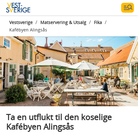
/
/
/
Vestsverige
Matservering & Utsalg
Fika
Kafébyen Alingsås
Photographer:
Monika Manowska
Ta en utflukt til den koselige
Kafébyen Alingsås