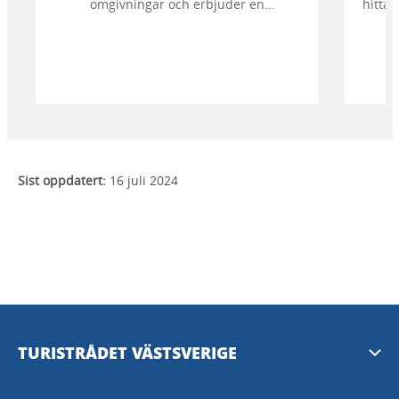
omgivningar och erbjuder en
hittar
fikaupplevelse utöver det vanliga.
och 
Sist oppdatert:
16 juli 2024
TURISTRÅDET VÄSTSVERIGE