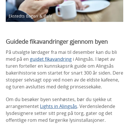
Ekstedts Bageri & Café
Guidede fikavandringer gjennom byen
På utvalgte lørdager fra mai til desember kan du bli
med på en
guidet fikavandring
i Alingsås. I løpet av
turen forteller en kunnskapsrik guide om Alingsås
bakerihistorie som startet for snart 300 år siden. Dere
stopper selvsagt opp ved noen av de eldste kafeene,
og turen avsluttes med deilig prinsessekake.
Om du besøker byen senhøstes, bør du sjekke ut
arrangementet
Lights in Alingsås
. Verdensledende
lysdesignere setter sitt preg på torg, gater og det
offentlige rom med fargerike lysinstallasjoner.