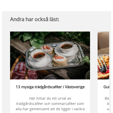
Andra har också läst:
13 mysiga trädgårdscaféer i Västsverige
Guide
Här hittar du ett urval av
Bästa
trädgårdscaféer och sommarcaféer som
bes
alla har gemensamt att de ligger i vackra
våf