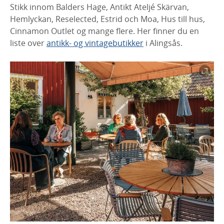
Stikk innom Balders Hage, Antikt Ateljé Skärvan,
Hemlyckan, Reselected, Estrid och Moa, Hus till hus,
Cinnamon Outlet og mange flere. Her finner du en
liste over
antikk- og vintagebutikker
i Alingsås.