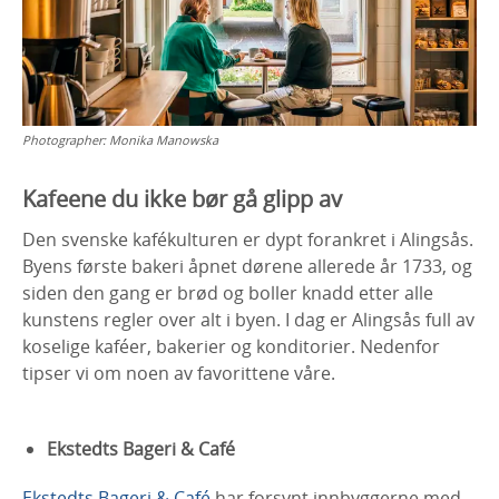
Photographer:
Monika Manowska
Kafeene du ikke bør gå glipp av
Den svenske kafékulturen er dypt forankret i Alingsås.
Byens første bakeri åpnet dørene allerede år 1733, og
siden den gang er brød og boller knadd etter alle
kunstens regler over alt i byen. I dag er Alingsås full av
koselige kaféer, bakerier og konditorier. Nedenfor
tipser vi om noen av favorittene våre.
Ekstedts Bageri & Café
Ekstedts Bageri & Café
har forsynt innbyggerne med