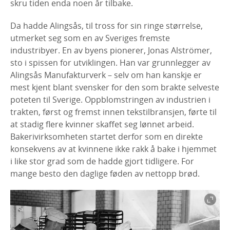
skru tiden enda noen år tilbake.
Da hadde Alingsås, til tross for sin ringe størrelse,
utmerket seg som en av Sveriges fremste
industribyer. En av byens pionerer, Jonas Alströmer,
sto i spissen for utviklingen. Han var grunnlegger av
Alingsås Manufakturverk – selv om han kanskje er
mest kjent blant svensker for den som brakte selveste
poteten til Sverige. Oppblomstringen av industrien i
trakten, først og fremst innen tekstilbransjen, førte til
at stadig flere kvinner skaffet seg lønnet arbeid.
Bakerivirksomheten startet derfor som en direkte
konsekvens av at kvinnene ikke rakk å bake i hjemmet
i like stor grad som de hadde gjort tidligere. For
mange besto den daglige føden av nettopp brød.