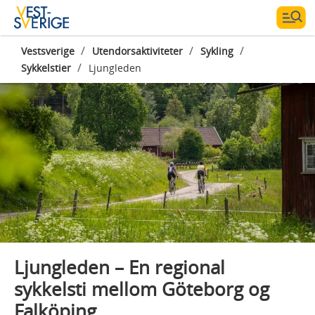
/
/
/
Vestsverige
Utendorsaktiviteter
Sykling
/
Sykkelstier
Ljungleden
Photographer:
AmplifyPhoto- Markus Holm
Ljungleden – En regional
sykkelsti mellom Göteborg og
Falköping