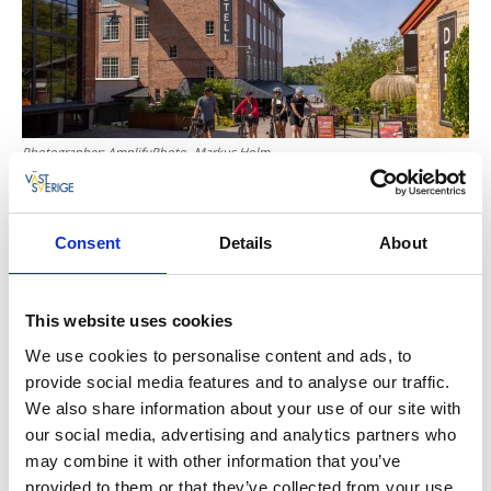
Photographer:
AmplifyPhoto- Markus Holm
Under et kortere depotstopp bør du prioritere å få
med deg det kombinerte bakeriet og
Consent
Details
About
ølbryggeriet
Bröd & Malt
.
This website uses cookies
4. Alingsås
We use cookies to personalise content and ads, to
Elsker du kaffe og kaker og vil vite mer om den
provide social media features and to analyse our traffic.
svenske kafé- og bakerihistorien? Da skal du bli med
We also share information about your use of our site with
på en guidet, ekte svensk fikavandring blant
our social media, advertising and analytics partners who
pittoreske, brosteinsbelagte gater og koselige
may combine it with other information that you’ve
bakgårder i
Fikabyen Alingsås
. Velger du å overnatte,
provided to them or that they’ve collected from your use