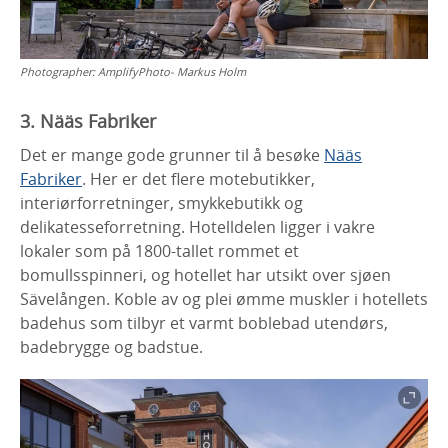
Photographer:
AmplifyPhoto- Markus Holm
3. Nääs Fabriker
Det er mange gode grunner til å besøke
Nääs
Fabriker
. Her er det flere motebutikker,
interiørforretninger, smykkebutikk og
delikatesseforretning. Hotelldelen ligger i vakre
lokaler som på 1800-tallet rommet et
bomullsspinneri, og hotellet har utsikt over sjøen
Sävelången. Koble av og plei ømme muskler i hotellets
badehus som tilbyr et varmt boblebad utendørs,
badebrygge og badstue.