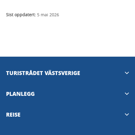
Sist oppdatert:
5 mai 2026
TURISTRÅDET VÄSTSVERIGE
Mediabank
PLANLEGG
Presserom
Nyhetsbrev fra Vest-Sverige
REISE
Personvern
Destinasjoner i Vest-Sverige
Västtrafik reiseplanlegger