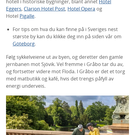
hotell i historiske bygninger, blant annet
Hotel
Eggers
,
Clarion Hotel Post
,
Hotel Opera
og
Hotel
Pigalle
.
For tips om hva du kan finne på i Sveriges nest
største by kan du klikke deg inn på siden vår om
Göteborg
.
Følg sykkelveiene ut av byen, og deretter den gamle
jernbanen mot Sjövik. Vel fremme i Gråbo tar du av,
og fortsetter videre mot Floda. I Gråbo er det et torg
med matbutikk og kafé, hvis det trengs påfyll av
energi underveis.