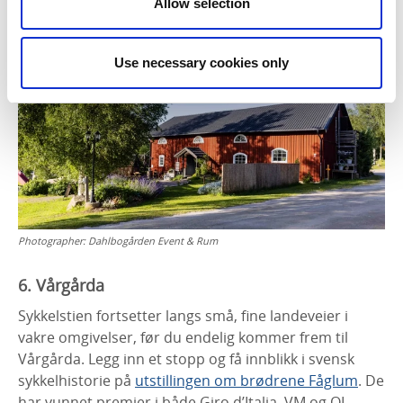
Sverige», som fokuserer på nærproduserte råvarer og
Allow selection
lokale smakstradisjoner.
Use necessary cookies only
Photographer:
Dahlbogården Event & Rum
6. Vårgårda
Sykkelstien fortsetter langs små, fine landeveier i
vakre omgivelser, før du endelig kommer frem til
Vårgårda. Legg inn et stopp og få innblikk i svensk
sykkelhistorie på
utstillingen om brødrene Fåglum
. De
har vunnet premier i både Giro d’Italia, VM og OL.