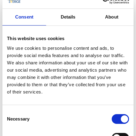
pittoresques de
Fika Town Alingsås
.
Consent
Details
About
This website uses cookies
We use cookies to personalise content and ads, to
provide social media features and to analyse our traffic.
We also share information about your use of our site with
our social media, advertising and analytics partners who
may combine it with other information that you’ve
Photographe:
Monika Manowska
provided to them or that they’ve collected from your use
of their services.
Si vous décidez de rester, vous pouvez réserver un
forfait fika tout fait au
Grand Hotel Alingsås
.
Consent
5. Dahlbogården
Necessary
Selection
Faites un petit détour et réservez un séjour ou
restaurez-vous dans l'agréable
Dahlbogården
, situé