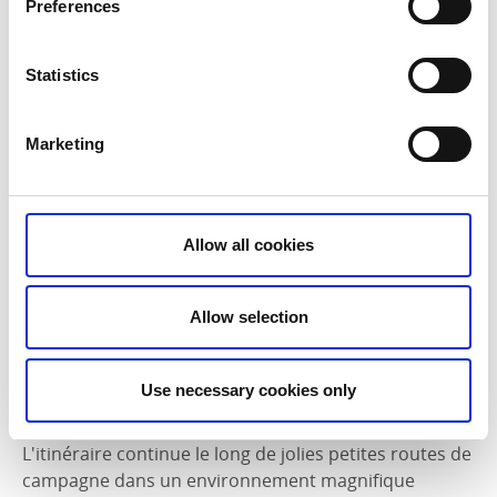
Preferences
entre Alingsås et Vårgårda. Dahlbogården fait partie
du réseau Taste of West Sweden, un guide
d'excellents lieux de restauration où l'accent est mis
Statistics
sur les produits locaux et les spécialités régionales.
Marketing
Allow all cookies
Allow selection
Photographe:
Dahlbogården Event & Rum
Use necessary cookies only
6. Vårgårda
L'itinéraire continue le long de jolies petites routes de
campagne dans un environnement magnifique