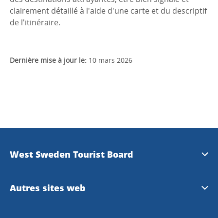
clairement détaillé à l'aide d'une carte et du descriptif
de l'itinéraire.
Dernière mise à jour le:
10 mars 2026
West Sweden Tourist Board
Information de presse
Autres sites web
Travel Trade
Visit Swedeen