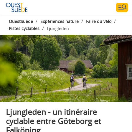
/
/
/
OuestSuède
Expériences nature
Faire du vélo
/
Pistes cyclables
Ljungleden
Photographe:
AmplifyPhoto- Markus Holm
Ljungleden - un itinéraire
cyclable entre Göteborg et
Falköping