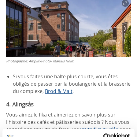
Photographe:
AmplifyPhoto- Markus Holm
Si vous faites une halte plus courte, vous êtes
obligés de passer par la boulangerie et la brasserie
du complexe,
Bröd & Malt
.
4. Alingsås
Vous aimez le fika et aimeriez en savoir plus sur
l'histoire des cafés et pâtisseries suédois ? Nous vous
conseillons ensuite de faire une
visite fika guidée
dans
les rues pavées pittoresques et les cours intérieures