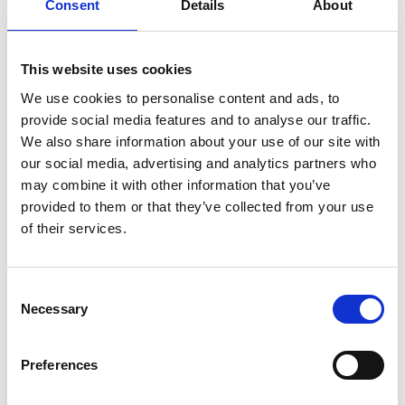
Consent
Details
About
Andra utbildningstillfällen på samma tema
This website uses cookies
Tillsammans med Almi Väst håller Turistrådet under
We use cookies to personalise content and ads, to
våren 2026 en utbilning (fördelad på två halvdagar),
provide social media features and to analyse our traffic.
inriktad lönsamhet för företagare i besöksnäringen –
We also share information about your use of our site with
med fokus på siffror, beslut och tillväxt. Anmäl dig
our social media, advertising and analytics partners who
här:
may combine it with other information that you’ve
provided to them or that they’ve collected from your use
31 mars & 7 april: Trollhättan
of their services.
Consent
31 mars & 14 april: Göteborg
Necessary
Selection
Preferences
8 & 22 april: Borås