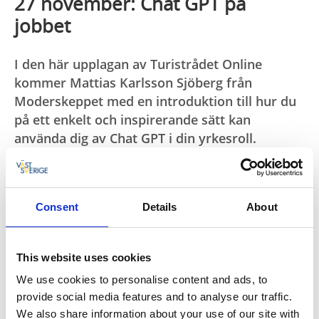
27 november: Chat GPT på
jobbet
I den här upplagan av Turistrådet Online
kommer Mattias Karlsson Sjöberg från
Moderskeppet med en introduktion till hur du
på ett enkelt och inspirerande sätt kan
använda dig av Chat GPT i din yrkesroll.
Ladda hem presentation/lathund (PDF)
Lathund: Chat GPT på jobbet
(Moderskeppet)
Consent
Details
About
Intressanta länkar
This website uses cookies
#1 Gillar du Mattias sätt att utforska prompter?
Här
We use cookies to personalise content and ads, to
är en guide med 22 tips,
gratis
att ladda ned.
provide social media features and to analyse our traffic.
https://moderskeppet.se/gratis/chatgpt/
We also share information about your use of our site with