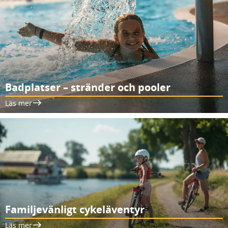
Badplatser – stränder och pooler
Läs mer
Familjevänligt cykeläventyr
Läs mer