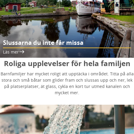
Slussarna du inte får missa
Läs mer
Roliga upplevelser för hela familjen
Barnfamiljer har mycket roligt att upptäcka i området. Titta på alla
stora och små båtar som glider fram och slussas upp och ner, lek
på platserplatser, ät glass, cykla en kort tur utmed kanalen och
mycket mer.