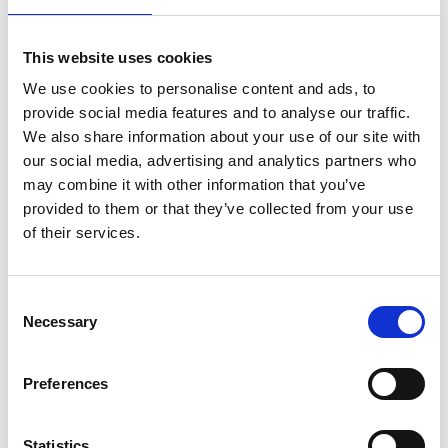
av Birgit och Nils-Jan Rapp, elever och lärare vid
Brattebergsskolan genom Föreningen Mot Bättre
Vetande: Växthusodling, Fiskodling, Hummerodling,
This website uses cookies
Närradio, Tryckeri och skutorna Hawila och Astrid
We use cookies to personalise content and ads, to
Finne.
Under våren och sommaren 1988 hjälptes
provide social media features and to analyse our traffic.
elever och andra frivilliga krafter åt med att skapa en
We also share information about your use of our site with
örtagård efter Ernst Lomenius ritningar.
our social media, advertising and analytics partners who
Det blev en örtagård i fria former med kryddväxter,
may combine it with other information that you’ve
läkeväxter, gamla prydnadsväxter och rosor. För att
provided to them or that they’ve collected from your use
underlätta arbetet har nu rosorna fått ta större plats.
of their services.
Den drivs nu av en grupp pensionärer, som en
självständig del av Föreningen Mot Bättre Vetandes
verksamhet.
Consent
Necessary
Selection
Redan från början har musiken spelat en stor roll.
Varje torsdagskväll bjuds på pepparmyntste och
musik i grön miljö med alla generösa musiker från
Preferences
våra öar.
Statistics