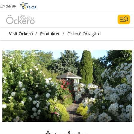
En del av
/
/
Visit Öckerö
Produkter
Öckerö Örtagård
Fotograf:
Nils-Jan Rapp