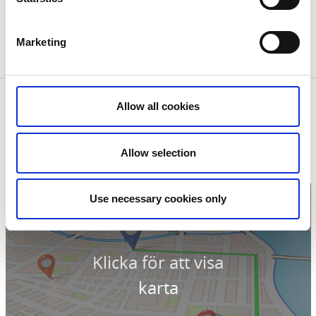
Öckerö Örtagård är alltid öppen. Under
musikkvällarna tas kollekt upp.
Marketing
Öckerö Örtagård är nu en del i Trädgårdsresan.se
Kontaktinformation
Allow all cookies
Öckerö Örtagård
Norgårdsvägen 14
475 31 Öckerö
Allow selection
Telefon:
0709584252
E-post:
nilsjanrapp@msn.com
Use necessary cookies only
Klicka för att visa
karta