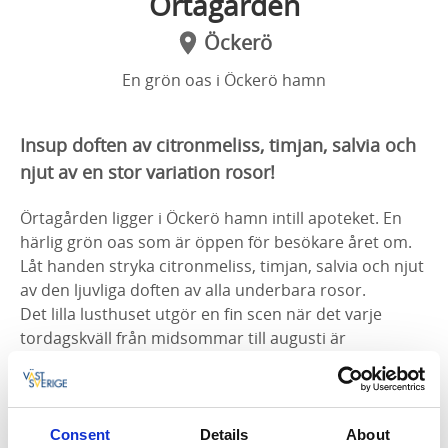
Örtagården
Öckerö
En grön oas i Öckerö hamn
Insup doften av citronmeliss, timjan, salvia och
njut av en stor variation rosor!
Örtagården ligger i Öckerö hamn intill apoteket. En
härlig grön oas som är öppen för besökare året om.
Låt handen stryka citronmeliss, timjan, salvia och njut
av den ljuvliga doften av alla underbara rosor.
Det lilla lusthuset utgör en fin scen när det varje
tordagskväll från midsommar till augusti är
musikunderhållning i den lilla parken.
Öckerö Örtagård har sitt ursprung i de projekt drevs
Consent
Details
About