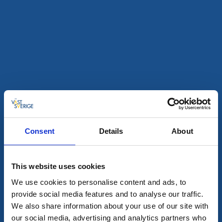
7 aug - 11 okt
Läs mer
7
aug
Consent
Details
About
This website uses cookies
Guidade turer
Mat och dryck
Fikavandringen
We use cookies to personalise content and ads, to
provide social media features and to analyse our traffic.
Alingsås
We also share information about your use of our site with
Unik tur där historia blandas med fikasmakning
our social media, advertising and analytics partners who