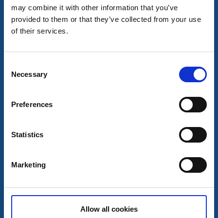
7 aug - 19 dec
may combine it with other information that you’ve
Läs mer
provided to them or that they’ve collected from your use
of their services.
7
Consent
aug
Necessary
Selection
Preferences
Statistics
Marketing
Konst och kultur
Sport och hälsa
Äventyrsspel utomhus i Alingsås
Alingsås
Allow all cookies
Escape Game Alingsås behöver er hjälp att rädda