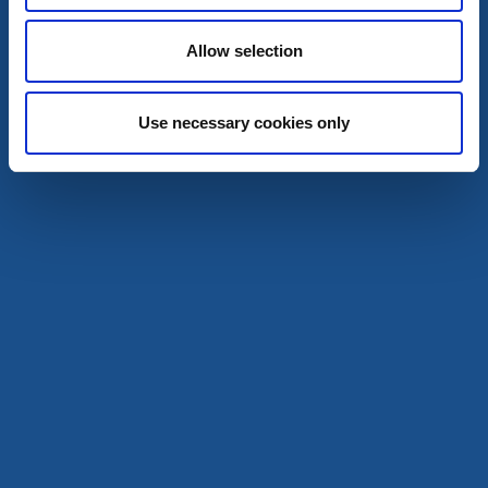
världen!
7 aug - 30 aug
Allow selection
Läs mer
Use necessary cookies only
7
aug
Guidade turer
Utställningar och mässor
Stampens kvarn kulturcentrum i sommar
Alingsås