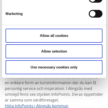
Nolhaga Utsiktstorn
Öppet alla dagar 6 juni till 30 augusti, kl. 10–18
Marketing
Gräfsnäs Slottspark & ruin
Slottsparken är öppen alla dagar, dygnet runt.
Ruinen: Öppen med utställning för besökare onsdag–
Allow all cookies
söndag, 3 jun till 30 aug, kl. 11–16
Hembygdsstugorna: onsdag–söndag, 17 juni till 2 aug,
kl. 12-16
Allow selection
InfoPoints
Use necessary cookies only
Om du söker kartor eller broschyrer så är du varmt
välkommen till en av våra InfoPoints. En InfoPoint är
en enklare form av turistinformation där du kan få
personlig service och inspiration. I Alingsås med
omnejd finns sex stycken InfoPoints. Deras öppettider
är samma som värdföretaget.
Hitta InfoPoints i Alingsås kommun