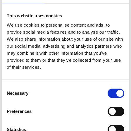
Nolhaga Slott & utställningar
This website uses cookies
Alla dagar: 1 maj till 30 augusti, kl. 12-18
We use cookies to personalise content and ads, to
Under Lights in Alingsås: torsdag–söndag kl. 17-21
provide social media features and to analyse our traffic.
Triumf Glasskafé i Nolhaga Slott
We also share information about your use of our site with
our social media, advertising and analytics partners who
Alla dagar: 1 maj till 30 augusti, kl. 12–18
may combine it with other information that you’ve
provided to them or that they’ve collected from your use
Mer info och avvikande öppettider:
Instagram
eller
of their services.
Facebook
Nolhaga lantgård
Consent
Öppet året runt: måndag–söndag kl. 10–16.
Necessary
Selection
Klapphagen är öppen torsdag–söndag, mellan den 6
juni och 30 augusti, kl. 10.00–16.00.
Preferences
Det går även att titta på djuren i deras hagar utanför
öppettiderna.
Statistics